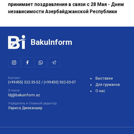
принимает поздравления в связи с 28 Мая - Днем
независимости Азербайджанской Республики
BakuInform
Контакт:
Выставки
(+99455) 322-35-52
/
(+99450) 502-03-07
Для гурманов
Э-почта:
О нас
ldj@bakuinform.az
Учредитель и Главный редактор:
Лариса Джеваншир
Использование любых материалов, размещенных на сайте