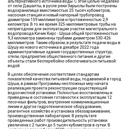
альтернативного источника воды. С этой целью недалеко
от села Дашалты, в русле реки Зарыслы были построены
водохранилище вместимостью 25 тысяч кубометров,
насосная станция и новый напорный трубопровод
диаметром 159 миллиметров и протяженностью 2,9
километра. В то же время 325-миллиметровые трубы на
непригодном для эксплуатации участке магистрального
водопровода Кичик Кирс - Шуша общей протяженностью
9,3 километра заменены трубами диаметром 530-426
миллиметров. Таким образом, в результате подачи воды в
Шушу из нового источника в декабре 2022 года
административные здания государственных структур,
отели, предприятия общественного питания и другие
объекты стали бесперебойно обеспечиваться питьевой
водой.
В целях обеспечения соответствия стандартам
показателей качества питьевой воды, подаваемой в город
Шуша, в рамках Программы неотложных мер начата
реализация проекта реконструкции существующей
водоочистной установки. Полностью восстановлены и
приведены в состояние готовности к эксплуатации 12
песочных фильтров, внутренние коммуникационные
линии и другое гидротехническое оборудование,
реагентное хозяйство и установка обеззараживания,
производственная лаборатория. В результате
проведенных работ производительность установки
увеличена с 2 тысяч до 5 тысяч кубометров в сутки. В