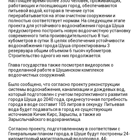
настоящее время более 3500 человек, проживающих,
работающих и посещающих город, обеспечиваются
питьевой водой, которая в течение суток
перерабатывается на этом очистном сооружении и
полностью соответствует нормам. На следующем этапе
проекта для устойчивого водоснабжения города Шуша
предусмотрено построить новую водоочистную установку
современного типа производительностью 8 тыс.
кубометров в сутки. В целях обеспечения устойчивости
водоснабжения города Шуша спроектированы 3
резервуара общим объемом 6 тысяч кубометров.
Строительство одного из них продолжается.
Глава государства также посмотрел видеоролик о
проделанной работе в Шушинском комплексе
водоочистных сооружений.
Было сообщено, что согласно проекту реконструкции
системы водоснабжения, канализации и дождевых вод,
который подготовлен с учетом перспективного развития
города Шуша до 2040 года, среднесуточная потребность
города в воде составит 105 литров в секунду. Питьевая
вода будет подаваться в город из существующих
источников Кичик Кирс, Зарыслы, а также из
Зарыслычайского водохранилища.
Согласно проекту, подготовленному в соответствии с
Генеральным планом города, в Шуше будут построены 24-
километровый магистральный водопровод, 44-