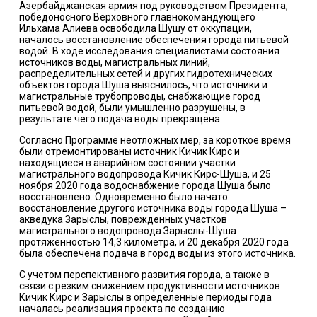
Азербайджанская армия под руководством Президента,
победоносного Верховного главнокомандующего
Ильхама Алиева освободила Шушу от оккупации,
началось восстановление обеспечения города питьевой
водой. В ходе исследования специалистами состояния
источников воды, магистральных линий,
распределительных сетей и других гидротехнических
объектов города Шуша выяснилось, что источники и
магистральные трубопроводы, снабжающие город
питьевой водой, были умышленно разрушены, в
результате чего подача воды прекращена.
Согласно Программе неотложных мер, за короткое время
были отремонтированы источник Кичик Кирс и
находящиеся в аварийном состоянии участки
магистрального водопровода Кичик Кирс-Шуша, и 25
ноября 2020 года водоснабжение города Шуша было
восстановлено. Одновременно было начато
восстановление другого источника воды города Шуша –
акведука Зарыслы, поврежденных участков
магистрального водопровода Зарыслы-Шуша
протяженностью 14,3 километра, и 20 декабря 2020 года
была обеспечена подача в город воды из этого источника.
С учетом перспективного развития города, а также в
связи с резким снижением продуктивности источников
Кичик Кирс и Зарыслы в определенные периоды года
началась реализация проекта по созданию