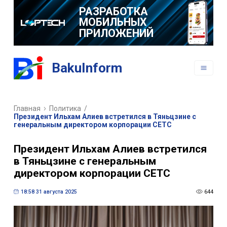
РАЗРАБОТКА
BakuInform
ВЕБ САЙТОВ
РАЗРАБОТКА
Главная
Политика
/
МОБИЛЬНЫХ
Президент Ильхам Алиев встретился в Тяньцзине с
ПРИЛОЖЕНИЙ
генеральным директором корпорации CETC
Президент Ильхам Алиев встретился
в Тяньцзине с генеральным
директором корпорации CETC
18:58 31 августа 2025
644