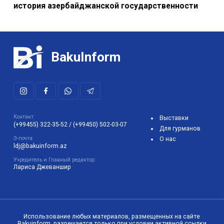
история азербайджанской государственности
BakuInform
Контакт:
Выставки
(+99455) 322-35-52
/
(+99450) 502-03-07
Для гурманов
Э-почта:
О нас
ldj@bakuinform.az
Учредитель и Главный редактор:
Лариса Джеваншир
Использование любых материалов, размещенных на сайте
Bakuinform, разрешается только при условии активной ссылки