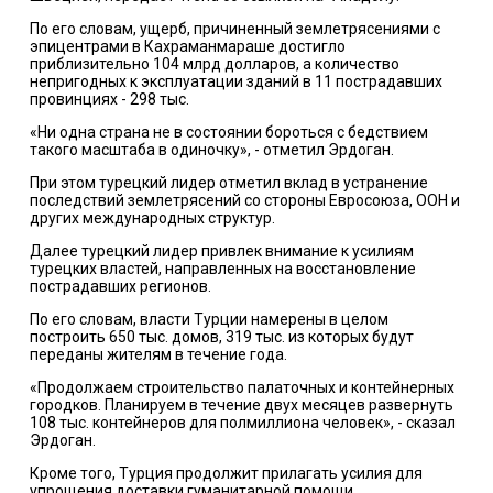
По его словам, ущерб, причиненный землетрясениями с
эпицентрами в Кахраманмараше достигло
приблизительно 104 млрд долларов, а количество
непригодных к эксплуатации зданий в 11 пострадавших
провинциях - 298 тыс.
«Ни одна страна не в состоянии бороться с бедствием
такого масштаба в одиночку», - отметил Эрдоган.
При этом турецкий лидер отметил вклад в устранение
последствий землетрясений со стороны Евросоюза, ООН и
других международных структур.
Далее турецкий лидер привлек внимание к усилиям
турецких властей, направленных на восстановление
пострадавших регионов.
По его словам, власти Турции намерены в целом
построить 650 тыс. домов, 319 тыс. из которых будут
переданы жителям в течение года.
«Продолжаем строительство палаточных и контейнерных
городков. Планируем в течение двух месяцев развернуть
108 тыс. контейнеров для полмиллиона человек», - сказал
Эрдоган.
Кроме того, Турция продолжит прилагать усилия для
упрощения доставки гуманитарной помощи