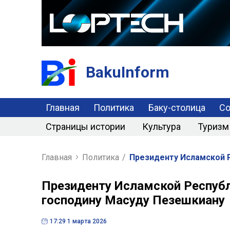
BakuInform
Главная
Политика
Баку-столица
С
Страницы истории
Культура
Туризм
Главная
Политика
/
Президенту Исламской Р
Президенту Исламской Республ
господину Масуду Пезешкиану
17:29 1 марта 2026