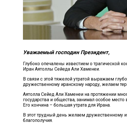
Уважаемый господин Президент,
Глубоко опечалены известием о трагической к
Иран Аятоллы Сейеда Али Хаменеи.
В связи с этой тяжелой утратой выражаем глуб
дружественному иранскому народу, желаем терп
Аятолла Сейед Али Хаменеи на протяжении мног
государства и общества, занимал особое место 
Его кончина – большая утрата для Ирана.
В этот трудный день желаем дружественному и 
благополучия.