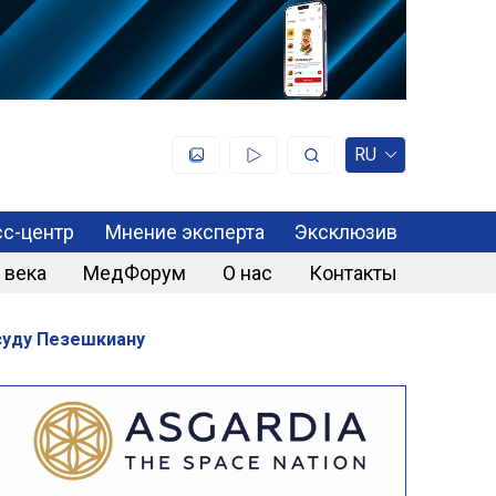
RU
с-центр
Мнение эксперта
Эксклюзив
 века
МедФорум
О нас
Контакты
суду Пезешкиану