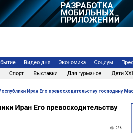
РАЗРАБОТКА
МОБИЛЬНЫХ
ПРИЛОЖЕНИЙ
обытие
Видео дня
Экономика
Социум
Прес
Спорт
Выставки
Для гурманов
Дети XXI
еспублики Иран Его превосходительству господину Ма
ики Иран Его превосходительству
286