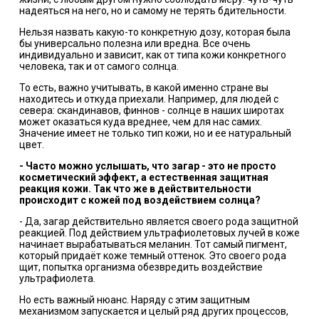
надеяться на него, но и самому не терять бдительности.
Нельзя назвать какую-то конкретную дозу, которая была
бы универсально полезна или вредна. Все очень
индивидуально и зависит, как от типа кожи конкретного
человека, так и от самого солнца.
То есть, важно учитывать, в какой именно стране вы
находитесь и откуда приехали. Например, для людей с
севера: скандинавов, финнов - солнце в наших широтах
может оказаться куда вреднее, чем для нас самих.
Значение имеет не только тип кожи, но и ее натуральный
цвет.
-
Часто можно услышать, что загар
-
это не просто
косметический эффект, а естественная защитная
реакция кожи. Так что же в действительности
происходит с кожей под воздействием солнца?
- Да, загар действительно является своего рода защитной
реакцией. Под действием ультрафиолетовых лучей в коже
начинает вырабатываться меланин. Тот самый пигмент,
который придаёт коже темный оттенок. Это своего рода
щит, попытка организма обезвредить воздействие
ультрафиолета.
Но есть важный нюанс. Наряду с этим защитным
механизмом запускается и целый ряд других процессов,