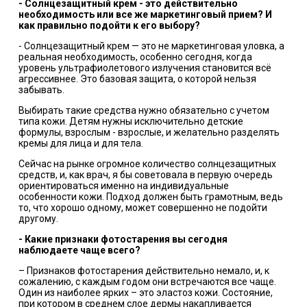
-
Солнцезащитный крем
-
это действительно
необходимость или вс
е
же маркетинговый при
е
м? И
как правильно подойти к его выбору?
- Солнцезащитный крем — это не маркетинговая уловка, а
реальная необходимость, особенно сегодня, когда
уровень ультрафиолетового излучения становится всё
агрессивнее. Это базовая защита, о которой нельзя
забывать.
Выбирать такие средства нужно обязательно с учетом
типа кожи. Детям нужны исключительно детские
формулы, взрослым - взрослые, и желательно разделять
кремы для лица и для тела.
Сейчас на рынке огромное количество солнцезащитных
средств, и, как врач, я бы советовала в первую очередь
ориентироваться именно на индивидуальные
особенности кожи. Подход должен быть грамотным, ведь
то, что хорошо одному, может совершенно не подойти
другому.
-
Какие признаки фотостарения вы сегодня
наблюдаете чаще всего?
– Признаков фотостарения действительно немало, и, к
сожалению, с каждым годом они встречаются все чаще.
Один из наиболее ярких – это эластоз кожи. Состояние,
при котором в среднем слое дермы накапливается