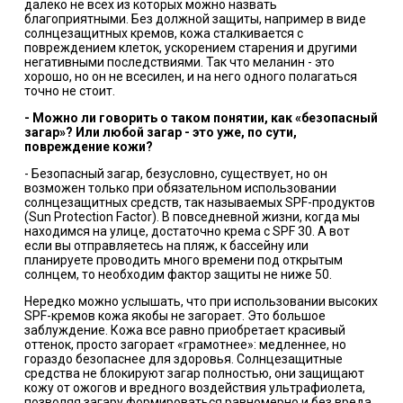
далеко не всех из которых можно назвать
благоприятными. Без должной защиты, например в виде
солнцезащитных кремов, кожа сталкивается с
повреждением клеток, ускорением старения и другими
негативными последствиями. Так что меланин - это
хорошо, но он не всесилен, и на него одного полагаться
точно не стоит.
-
Можно ли говорить о таком понятии, как «безопасный
загар»? Или любой загар
-
это уже, по сути,
повреждение кожи?
- Безопасный загар, безусловно, существует, но он
возможен только при обязательном использовании
солнцезащитных средств, так называемых SPF-продуктов
(Sun Protection Factor). В повседневной жизни, когда мы
находимся на улице, достаточно крема с SPF 30. А вот
если вы отправляетесь на пляж, к бассейну или
планируете проводить много времени под открытым
солнцем, то необходим фактор защиты не ниже 50.
Нередко можно услышать, что при использовании высоких
SPF-кремов кожа якобы не загорает. Это большое
заблуждение. Кожа все равно приобретает красивый
оттенок, просто загорает «грамотнее»: медленнее, но
гораздо безопаснее для здоровья. Солнцезащитные
средства не блокируют загар полностью, они защищают
кожу от ожогов и вредного воздействия ультрафиолета,
позволяя загару формироваться равномерно и без вреда.