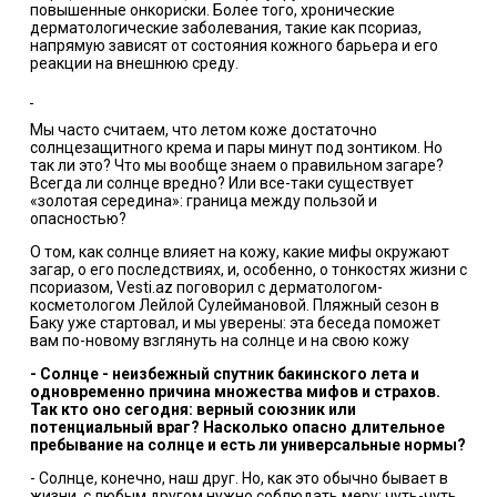
повышенные онкориски. Более того, хронические
дерматологические заболевания, такие как псориаз,
напрямую зависят от состояния кожного барьера и его
реакции на внешнюю среду.
Мы часто считаем, что летом коже достаточно
солнцезащитного крема и пары минут под зонтиком. Но
так ли это? Что мы вообще знаем о правильном загаре?
Всегда ли солнце вредно? Или все-таки существует
«золотая середина»: граница между пользой и
опасностью?
О том, как солнце влияет на кожу, какие мифы окружают
загар, о его последствиях, и, особенно, о тонкостях жизни с
псориазом, Vesti.az поговорил с дерматологом-
косметологом Лейлой Сулеймановой. Пляжный сезон в
Баку уже стартовал, и мы уверены: эта беседа поможет
вам по-новому взглянуть на солнце и на свою кожу
- Солнце - неизбежный спутник бакинского лета и
одновременно причина множества мифов и страхов.
Так кто оно сегодня: верный союзник или
потенциальный враг? Насколько опасно длительное
пребывание на солнце и есть ли универсальные нормы?
- Солнце, конечно, наш друг. Но, как это обычно бывает в
жизни, с любым другом нужно соблюдать меру: чуть-чуть