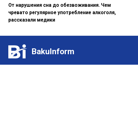
От нарушения сна до обезвоживания. Чем
чревато регулярное употребление алкоголя,
рассказали медики
BakuInform
Контакт:
Выставки
(+99455) 322-35-52
/
(+99450) 502-03-07
Для гурманов
Э-почта:
О нас
ldj@bakuinform.az
Учредитель и Главный редактор:
Лариса Джеваншир