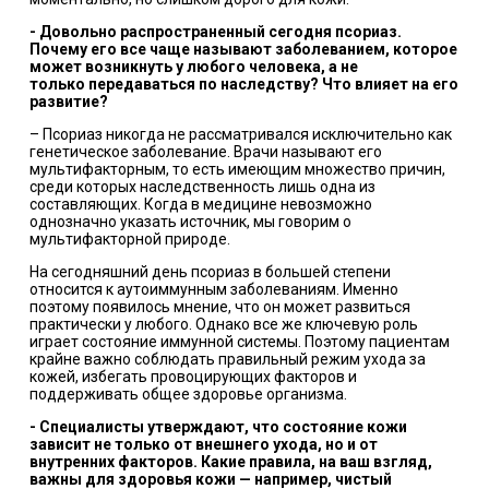
-
Довольно распространенный сегодня псориаз
.
Почему его вс
е чаще называют заболеванием, которое
может возникнуть у любого человека, а не
только
передаваться по наследству? Что влияет на его
развитие?
– Псориаз никогда не рассматривался исключительно как
генетическое заболевание. Врачи называют его
мультифакторным, то есть имеющим множество причин,
среди которых наследственность лишь одна из
составляющих. Когда в медицине невозможно
однозначно указать источник, мы говорим о
мультифакторной природе.
На сегодняшний день псориаз в большей степени
относится к аутоиммунным заболеваниям. Именно
поэтому появилось мнение, что он может развиться
практически у любого. Однако все же ключевую роль
играет состояние иммунной системы. Поэтому пациентам
крайне важно соблюдать правильный режим ухода за
кожей, избегать провоцирующих факторов и
поддерживать общее здоровье организма.
-
Специалисты утверждают, что состояние кожи
зависит не только от внешнего ухода, но и от
внутренних факторов. Какие правила, на ваш взгляд,
важны для здоровья кожи — например, чистый