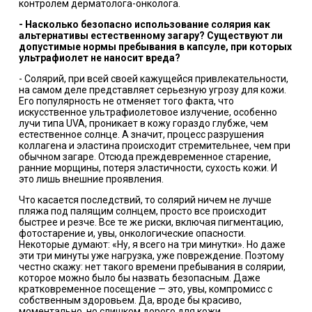
контролем дерматолога-онколога.
- Насколько безопасно использование солярия как
альтернативы естественному загару? Существуют ли
допустимые нормы пребывания в капсуле, при которых
ультрафиолет не наносит вреда?
- Солярий, при всей своей кажущейся привлекательности,
на самом деле представляет серьезную угрозу для кожи.
Его популярность не отменяет того факта, что
искусственное ультрафиолетовое излучение, особенно
лучи типа UVA, проникает в кожу гораздо глубже, чем
естественное солнце. А значит, процесс разрушения
коллагена и эластина происходит стремительнее, чем при
обычном загаре. Отсюда преждевременное старение,
ранние морщины, потеря эластичности, сухость кожи. И
это лишь внешние проявления.
Что касается последствий, то солярий ничем не лучше
пляжа под палящим солнцем, просто все происходит
быстрее и резче. Все те же риски, включая пигментацию,
фотостарение и, увы, онкологические опасности.
Некоторые думают: «Ну, я всего на три минутки». Но даже
эти три минуты уже нагрузка, уже повреждение. Поэтому
честно скажу: нет такого времени пребывания в солярии,
которое можно было бы назвать безопасным. Даже
кратковременное посещение — это, увы, компромисс с
собственным здоровьем. Да, вроде бы красиво,
моментально, но слишком дорого для кожи.