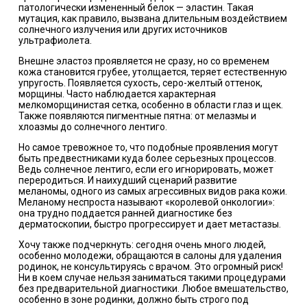
патологически измененный белок — эластин. Такая
мутация, как правило, вызвана длительным воздействием
солнечного излучения или других источников
ультрафиолета.
Внешне эластоз проявляется не сразу, но со временем
кожа становится грубее, утолщается, теряет естественную
упругость. Появляется сухость, серо-желтый оттенок,
морщины. Часто наблюдается характерная
мелкоморщинистая сетка, особенно в области глаз и щек.
Также появляются пигментные пятна: от мелазмы и
хлоазмы до солнечного лентиго.
Но самое тревожное то, что подобные проявления могут
быть предвестниками куда более серьезных процессов.
Ведь солнечное лентиго, если его игнорировать, может
переродиться. И наихудший сценарий развитие
меланомы, одного из самых агрессивных видов рака кожи.
Меланому неспроста называют «королевой онкологии»:
она трудно поддается ранней диагностике без
дерматоскопии, быстро прогрессирует и дает метастазы.
Хочу также подчеркнуть: сегодня очень много людей,
особенно молодежи, обращаются в салоны для удаления
родинок, не консультируясь с врачом. Это огромный риск!
Ни в коем случае нельзя заниматься такими процедурами
без предварительной диагностики. Любое вмешательство,
особенно в зоне родинки, должно быть строго под