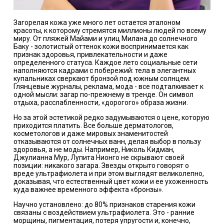
Загорелая кожа уже много лет остается эталоном
красоты, к которому стремятся миллионы людей по всему
миру. От пляжей Майами и улиц Милана до солнечного
Баку - золотистый оттенок кожи воспринимается как
признак здоровья, привлекательности и даже
определенного статуса. Каждое лето социальные сети
наполняются кадрами с побережий: тела в элегантных
купальниках сверкают бронзой под южным солнцем.
Глянцевые журналы, реклама, мода - все подталкивает к
одной мысли: загар по-прежнему в тренде. Он символ
отдыха, расслабленности, «дорогого» образа жизни.
Но за этой эстетикой редко задумываются о цене, которую
приходится платить. Все больше дерматологов,
косметологов и даже мировых знаменитостей
отказываются от солнечных ванн, делая выбор в пользу
здоровья, а не моды. Например, Николь Кидман,
Джулианна Мур, Лупита Нионго не скрывают своей
позиции: никакого загара. Звезды открыто говорят о
вреде ультрафиолета и при этом выглядят великолепно,
доказывая, что естественный цвет кожи и ее ухоженность
куда важнее временного эффекта «бронзы».
Научно установлено: до 80% признаков старения кожи
связаны с воздействием ультрафиолета. Это - ранние
морщины, пигментация, потеря упругости и, конечно,