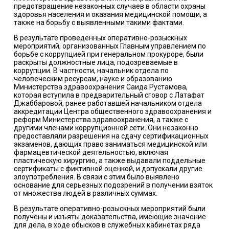
предотвращение незаконных случаев в области охраны
здоровья населения и оказания медицинской помощи, а
также на борьбу с выявленными такими фактами.
В результате проведенных оперативно-розыскных
мероприятий, организованных Главным управлением по
борьбе с коррупцией при генеральном прокуроре, были
раскрыты должностные лица, подозреваемые в
коррупции. В частности, начальник отдела по
человеческим ресурсам, науке и образованию
Министерства здравоохранения Саида Рустамова,
которая вступила в предварительный сговор с Латафат
Джаббаровой, ранее работавшей начальником отдела
аккредитации Центра общественного здравоохранения и
реформ Министерства здравоохранения, а также с
другими членами коррупционной сети. Они незаконно
предоставляли разрешения на сдачу сертификационных
экзаменов, дающих право заниматься медицинской или
фармацевтической деятельностью, включая
пластическую хирургию, а также выдавали поддельные
сертификаты с фиктивной оценкой, и допускали другие
злоупотребления. В связи с этим было выявлено
основание для серьезных подозрений в получении взяток
от множества людей в различных суммах.
В результате оперативно-розыскных мероприятий были
получены и изъяты доказательства, имеющие значение
для дела, в ходе обысков в служебных кабинетах ряда