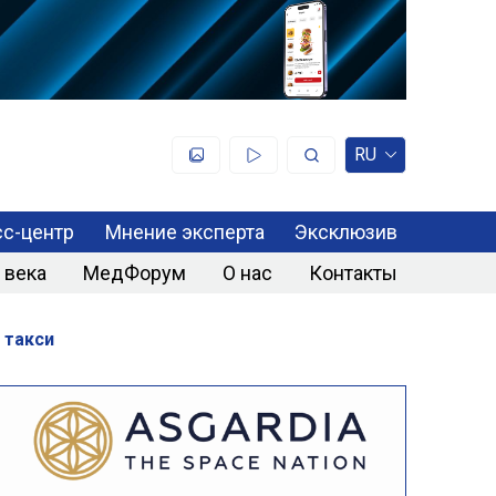
RU
с-центр
Мнение эксперта
Эксклюзив
 века
МедФорум
О нас
Контакты
 такси