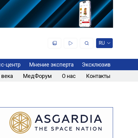
RU
с-центр
Мнение эксперта
Эксклюзив
 века
МедФорум
О нас
Контакты