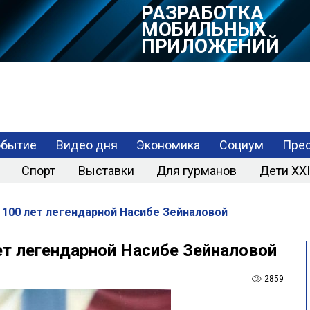
РАЗРАБОТКА
МОБИЛЬНЫХ
ПРИЛОЖЕНИЙ
обытие
Видео дня
Экономика
Социум
Прес
Спорт
Выставки
Для гурманов
Дети XXI
 100 лет легендарной Насибе Зейналовой
ет легендарной Насибе Зейналовой
2859