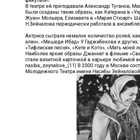
факультет.
В театре ей преподавали Александр Туганов, М
были созданы такие образы, как Катерина в «У
Жуан» Мольера, Елизавета в «Мария Стюарт» Ши
Н.Зейналова периодически работала в ансамбля
Актриса сыграла немалое количество ролей, ка
алан», «Мешеди Ибад» У.Гаджибекова и других,
«Тифлиская песня», «Кете и Кото», «Мать моей 
Наиболее яркие образы Джаннат в флиьме «Све
стали визитной карточкой в карьере любимой а
nasiba_zeynalova_(11) В 2000 году в Москве с
Молодежного Театра имени Насибы Зейналовой