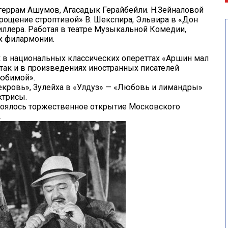
агеррам Ашумов, Агасадык Герайбейли. Н.Зейналовой
крощение строптивой» В. Шекспира, Эльвира в «Дон
ллера. Работая в театре Музыкальной Комедии,
х филармонии.
к в национальных классических опереттах «Аршин мал
 так и в произведениях иностранных писателей
любимой».
кровь», Зулейха в «Улдуз» — «Любовь и лимандры»
ктрисы.
остоялось торжественное открытие Московского
.