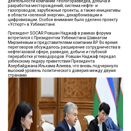
деятельности компании: геологоразведка, добыча и
разработка месторождений, система нефте- и
газопроводов, зарубежные проекты, а также инициативы
в области «зеленой энергии», декарбонизации и
цифровизации. Особое внимание было уделено проекту
«Устюрт» в Узбекистане.
Президент SOCAR Ровшан Наджаф в рамках форума
встретился с Президентом Узбекистана Шавкатом
Мирзиёевым и представителями компании BP. Во время
переговоров обсуждалось расширение сотрудничества в
нефтегазовой сфере, разведке, добыче и глубокой
переработке углеводородов. Ровшан Наджаф передал
узбекскому лидеру приветствия Президента
Азербайджана Ильхама Алиева, что вновь подчеркнуло
высокий уровень политического доверия между двумя
странами.