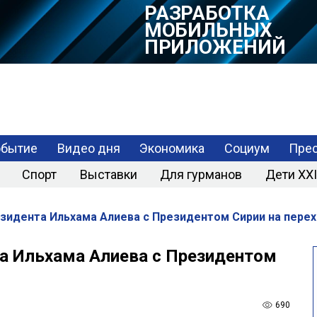
РАЗРАБОТКА
МОБИЛЬНЫХ
ПРИЛОЖЕНИЙ
обытие
Видео дня
Экономика
Социум
Прес
Спорт
Выставки
Для гурманов
Дети XXI
зидента Ильхама Алиева с Президентом Сирии на пере
а Ильхама Алиева с Президентом
690