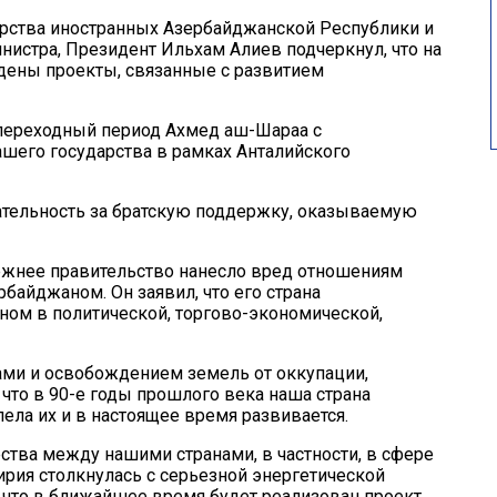
рства иностранных Азербайджанской Республики и
нистра, Президент Ильхам Алиев подчеркнул, что на
дены проекты, связанные с развитием
переходный период Ахмед аш-Шараа с
шего государства в рамках Анталийского
тельность за братскую поддержку, оказываемую
ежнее правительство нанесло вред отношениям
рбайджаном. Он заявил, что его страна
ном в политической, торгово-экономической,
ми и освобождением земель от оккупации,
что в 90-е годы прошлого века наша страна
лела их и в настоящее время развивается.
ства между нашими странами, в частности, в сфере
ирия столкнулась с серьезной энергетической
, что в ближайшее время будет реализован проект