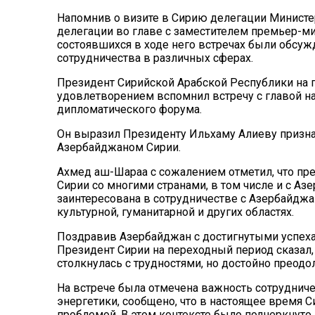
Напомнив о визите в Сирию делегации Министе
делегации во главе с заместителем премьер-ми
состоявшихся в ходе него встречах были обсуж
сотрудничества в различных сферах.
Президент Сирийской Арабской Республики на 
удовлетворением вспомнил встречу с главой на
дипломатического форума.
Он выразил Президенту Ильхаму Алиеву призна
Азербайджаном Сирии.
Ахмед аш-Шараа с сожалением отметил, что пр
Сирии со многими странами, в том числе и с Азе
заинтересована в сотрудничестве с Азербайджа
культурной, гуманитарной и других областях.
Поздравив Азербайджан с достигнутыми успеха
Президент Сирии на переходный период сказал, 
столкнулась с трудностями, но достойно преодо
На встрече была отмечена важность сотрудниче
энергетики, сообщено, что в настоящее время С
проблемой. В этом контексте было подчеркнуто