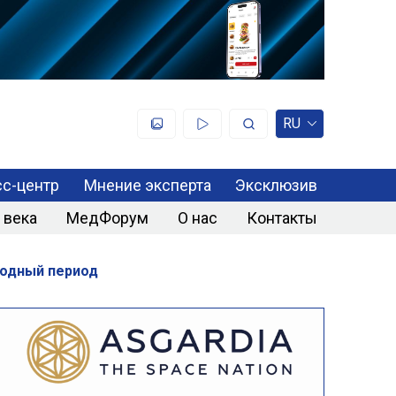
RU
с-центр
Мнение эксперта
Эксклюзив
 века
МедФорум
О нас
Контакты
ходный период