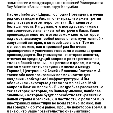
политологии и международных отношений Университета
Bay Atlantic в Вашингтоне, округ Колумбия.
Паоло Лиеби фон Ширах: Господин Президент, я очень
рад снова видеть Вас, и я очень рад, что уже в третий
раз участвую в этом мероприятии. Для меня это
большая честь. И я думаю, что все здесь понимают
символическое значение этой встречи с Вами, Ваше
превосходительство, в этом самом месте, которое,
надеюсь, знаменует собой конец очень мучительной и
запутанной истории, о которой все знают. Тем не
менее, я помню, как в прошлый раз Вы очень
красноречиво и увлеченно говорили о своем видении
происходящего. Вы упомянули некоторые аспекты,
отвечая на предыдущий вопрос о росте региона - не
только Вашей страны, но и региона в целом, и о том,
как он может стать связующим звеном между
Европой, Центральной Азией и Ближним Востоком. А
также обо всех прекрасных возможностях для
создания необходимой инфраструктуры. И Вы
обозначили некоторые детали прямо сейчас. Мой
вопрос к Вам: не могли бы Вы подробнее рассказать о
тех векторах, которые, по Вашему мнению, наиболее
значимы, и которые будут способствовать развитию
Вашей страны и региона, и, в частности, о роли прямых
иностранных инвестиций во всем этом? Я помню, как
Вы говорили об этом ранее. Прошло некоторое время, и
я знаю, что Ваше правительство очень активно