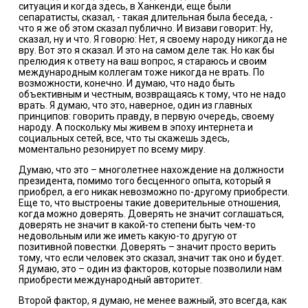
ситуация и когда здесь, в Ханкенди, еще были
сепаратисты, сказал, - такая длительная была беседа, -
что я же об этом сказал публично. И визави говорит: Ну,
сказал, ну и что. Я говорю: Нет, я своему народу никогда не
вру. Вот это я сказал. И это на самом деле так. Но как бы
прелюдия к ответу на ваш вопрос, я стараюсь и своим
международным коллегам тоже никогда не врать. По
возможности, конечно. И думаю, что надо быть
объективным и честным, возвращаясь к тому, что не надо
врать. Я думаю, что это, наверное, один из главных
принципов: говорить правду, в первую очередь, своему
народу. А поскольку мы живем в эпоху интернета и
социальных сетей, все, что ты скажешь здесь,
моментально резонирует по всему миру.
Думаю, что это – многолетнее нахождение на должности
президента, помимо того бесценного опыта, который я
приобрел, а его никак невозможно по-другому приобрести.
Еще то, что выстроены такие доверительные отношения,
когда можно доверять. Доверять не значит соглашаться,
доверять не значит в какой-то степени быть чем-то
недовольным или же иметь какую-то другую от
позитивной повестки. Доверять – значит просто верить
тому, что если человек это сказал, значит так оно и будет.
Я думаю, это – один из факторов, которые позволили нам
приобрести международный авторитет.
Второй фактор, я думаю, не менее важный, это всегда, как