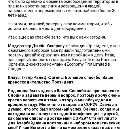
что было сделано с момента освобождения территорий в
плане их восстановления и возвращения людей,
насильственно перемещенных из этих районов более 30
лет назад.
На этом я, пожалуй, завершу свои комментарии, чтобы
оставить больше места для обсуждения.
Итак, еще раз спасибо за то, что вы с нами сегодня.
Модератор Джейн Уизерспун:
Господин Президент, у нас
к вам много вопросов. Все пришли подготовленными,
поэтому давайте сразу начнем и перейдем к делу. Итак,
наш первый вопрос от господина Клауса Питера Ральфа
Юргенса, директора компании Economy First Limited в
Лондоне.
Клаус Питер Ральф Юргенс: Большое спасибо, Ваше
превосходительство Президент.
Рад снова быть здесь с Вами. Спасибо за приглашение.
Сложно задавать первый вопрос, поэтому я хочу очень
кратко вернуться к теме, которую мы обсуждали в
прошлом году. Мы много говорили о COP29. Сейчас я
думаю, что это был огромный успех. Сейчас, когда мы
находимся на полпути от одной конференции к другой,
как бы Вы описали достижения COP29? Станет ли это
для Азербайджана постоянным набором политических
мер? И как Вы могли бы на самом деле сказать другим