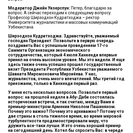
Модератор Джейн Уизерспун:
Петер, благодарю за
вопрос. А сейчас переходим к следующему вопросу.
Профессор Ширзодхон Кудратходжа – ректор
Университета журналистики и массовых коммуникаций
Узбекистана.
Ширзодхон Кудратходжа: Здравствуйте, уважаемый
господин Президент. Позвольте в первую очередь
поздравить Вас с успешным проведением 17-го
Саммита Организации экономического
сотрудничества, который 4 июля Ханкенди впервые
принял на очень высоком уровне. Мы это видели. И еще
здесь также очень успешно прошел государственный
визит Президента Республики Узбекистан уважаемого
Шавката Миромоновича Мирзиёева. У нас,
журналистов, очень много впечатлений. Мы третий год
приезжаем, только в Ханкенди первый раз.
У меня есть несколько вопросов. Позвольте первый
вопрос: на прошлой неделе в Абу-Даби состоялась
историческая встреча, я так считаю, между Вами и
премьер-министром Армении Николом Пашиняном.
Почему это важно? Почему это архиважно? Потому что
две страны в столь тяжелое время, во время мировой
турбулентности продемонстрировали миру, что
дружить все-таки лучше. И это очень хороший пример
на сегодняшний день. Хотел бы спросить Вас: в череде