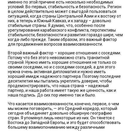
именно по этой причине есть несколько необходимых
условий. Во-первых, стабильность и безопасность. Регион
в целом действительно может с выгодой пользоваться
ситуацией, когда страны Центральной Азии и к востоку от
них, а теперь и Южный Кавказ, и к западу – довольно
стабильные страны. Я думаю, что, особенно после
урегулирования карабахского конфликта, перспективы
стабильности, безопасности и развития гораздо шире, чем
когда-либо прежде. Таким образом, это важный фактор
для продвижения вопросов взаимосвязанности.
Второй важный фактор – хорошие отношения с соседями.
Потому что без этого невозможно стать транзитной
страной. Нужно иметь хорошие отношения не только со
своими соседями, но и с соседями соседей, а для этого
нужна очень активная дипломатия и нужно иметь
хороший имидж надежного партнера. Поэтому последние
десятилетия мы пытались укреплять доверие, чтобы
продемонстрировать, что наша страна – надежный
партнер, и наша работа имеет такую же ценность, как и
наша подпись. До сих пор именно так и было.
Что касается взаимосвязанности, конечно, первое, о чем
мы можем поговорить, — это Средний коридор, который
сегодня объединяет довольно обширную географию
стран. Я упомянул лишь некоторые из них. Он тянется с
Востока до Западной Европы, и это будет способствовать
большему взаимопониманию между различными