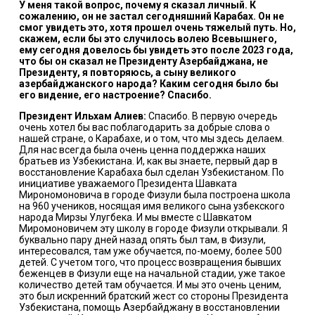
У меня такой вопрос, почему я сказал личный. К
сожалению, он не застал сегодняшний Карабах. Он не
смог увидеть это, хотя прошел очень тяжелый путь. Но,
скажем, если бы это случилось волею Всевышнего,
ему сегодня довелось бы увидеть это после 2023 года,
что бы он сказал не Президенту Азербайджана, не
Президенту, я повторяюсь, а сыну великого
азербайджанского народа? Каким сегодня было бы
его видение, его настроение? Спасибо.
Президент Ильхам Алиев:
Спасибо. В первую очередь
очень хотел бы вас поблагодарить за добрые слова о
нашей стране, о Карабахе, и о том, что мы здесь делаем.
Для нас всегда была очень ценна поддержка наших
братьев из Узбекистана. И, как вы знаете, первый дар в
восстановление Карабаха был сделан Узбекистаном. По
инициативе уважаемого Президента Шавката
Мирономоновича в городе Физули была построена школа
на 960 учеников, носящая имя великого сына узбекского
народа Мирзы Улугбека. И мы вместе с Шавкатом
Миромоновичем эту школу в городе Физули открывали. Я
буквально пару дней назад опять был там, в Физули,
интересовался, там уже обучается, по-моему, более 500
детей. С учетом того, что процесс возвращения бывших
беженцев в Физули еще на начальной стадии, уже такое
количество детей там обучается. И мы это очень ценим,
это был искренний братский жест со стороны Президента
Узбекистана, помощь Азербайджану в восстановлении