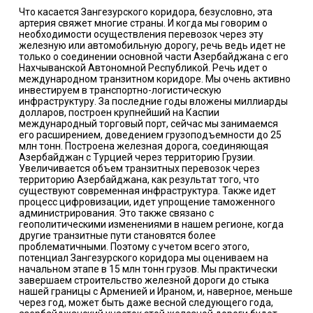
Что касается Зангезурского коридора, безусловно, эта
артерия свяжет многие страны. И когда мы говорим о
необходимости осуществления перевозок через эту
железную или автомобильную дорогу, речь ведь идет не
только о соединении основной части Азербайджана с его
Нахчыванской Автономной Республикой. Речь идет о
международном транзитном коридоре. Мы очень активно
инвестируем в транспортно-логистическую
инфраструктуру. За последние годы вложены миллиарды
долларов, построен крупнейший на Каспии
международный торговый порт, сейчас мы занимаемся
его расширением, доведением грузоподъемности до 25
млн тонн. Построена железная дорога, соединяющая
Азербайджан с Турцией через территорию Грузии.
Увеличивается объем транзитных перевозок через
территорию Азербайджана, как результат того, что
существуют современная инфраструктура. Также идет
процесс цифровизации, идет упрощение таможенного
администрирования. Это также связано с
геополитическими изменениями в нашем регионе, когда
другие транзитные пути становятся более
проблематичными. Поэтому с учетом всего этого,
потенциал Зангезурского коридора мы оцениваем на
начальном этапе в 15 млн тонн грузов. Мы практически
завершаем строительство железной дороги до стыка
нашей границы с Арменией и Ираном, и, наверное, меньше
через год, может быть даже весной следующего года,