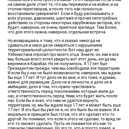
на самом деле стоит то, что мы пережили и на войне, и за
столом переговоров, и после того, как полностью
восстановили суверенитет. Если я буду рассказывать о
всех угрозах, давлениях, шантаже и прочих непотребных
действиях со стороны некоторых зарубежных акторов, это
будет, наверное, не очень приятное зрелище. Тем более,
что для этого нужна, наверное, отдельная встреча.
Но возвращаясь к тому, что я сказал: никогда не
сдаваться и никогда не смиряться с нарушением
территориальной целостности. Вот наш друг из
Узбекистана спросил про моего отца. Знаете, он, как и все
мы, больше всего хотел увидеть вот этот день, когда мы
вернемся в Карабах. Но не получилось. Я 17 лет был
Президентом прежде, чем мы освободили эти территории.
И если бы у нас не было возможности, наверное, мы ждали
бы еще 17 лет. И тут дело не во мне, и это тоже, я думаю,
важно для украинцев. Дело не в личности, и дело не в
амбициях, дело в том, что нужно чувствовать
ответственность перед поколениями, которые жили до
нас, и ответственность перед теми, кто будет жить после
нас. Если бы я знал, что нам не удастся вернуть
территории, ну, мы бы ждали еще 17 лет и может быть еще
17 лет. И это был бы уже не я, но это было бы не важно. И я
морально в принципе был готов, что это сделает кто-то
другой. Но понимал, что если я этого не сделаю, то вряд ли
кто-то сможет сделать. Пусть не покажется это как-то
слишком самоуверенно. Но это то, что я просто думал, и