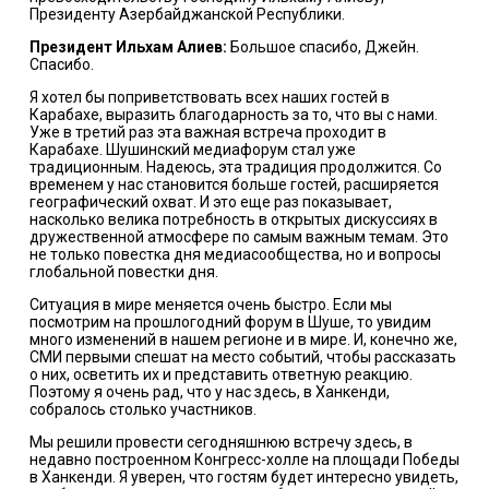
Президенту Азербайджанской Республики.
Президент Ильхам Алиев:
Большое спасибо, Джейн.
Спасибо.
Я хотел бы поприветствовать всех наших гостей в
Карабахе, выразить благодарность за то, что вы с нами.
Уже в третий раз эта важная встреча проходит в
Карабахе. Шушинский медиафорум стал уже
традиционным. Надеюсь, эта традиция продолжится. Cо
временем у нас становится больше гостей, расширяется
географический охват. И это еще раз показывает,
насколько велика потребность в открытых дискуссиях в
дружественной атмосфере по самым важным темам. Это
не только повестка дня медиасообщества, но и вопросы
глобальной повестки дня.
Ситуация в мире меняется очень быстро. Если мы
посмотрим на прошлогодний форум в Шуше, то увидим
много изменений в нашем регионе и в мире. И, конечно же,
СМИ первыми спешат на место событий, чтобы рассказать
о них, осветить их и представить ответную реакцию.
Поэтому я очень рад, что у нас здесь, в Ханкенди,
собралось столько участников.
Мы решили провести сегодняшнюю встречу здесь, в
недавно построенном Конгресс-холле на площади Победы
в Ханкенди. Я уверен, что гостям будет интересно увидеть,