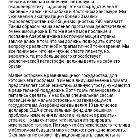
энергии, включая солнечную, ветровую и
гидроэнергетику. Гидроэнергетика сосредоточена в
основном здесь - в Карабахе и Восточном Зангезуре. Мы
уже ввели в эксплуатацию более 30 малых
гидроэлектростанций общей мощностью 280 мегаватт.
Таким образом, наша зеленая программа действительно
очень амбициозна. В то же время мое послание и
послание Азербайджана как принимающей страны
заключались в том, что мы должны подходить к этому
вопросу с реалистичной и прагматичной точки зрения. Мы
все понимаем, что нам нужно спасти планету, но,
вероятно, те, кто больше всего способствует
экологической катастрофе, должны взять на себя это
бремя.
Малые островные развивающиеся государства, для
которых эта проблема, я имею в виду изменение климата,
представляет собой экзистенциальную угрозу, нуждаются
в решительной поддержке. Вот что мы планировали и
пытались сделать. У нас была специальная сессия,
посвященная малым островным развивающимся
государствам. Азербайджан выделил 10 миллионов
долларов США в специальный фонд для решения
проблемы изменения климата в наименее развитых
странах. Но мы считаем, что нельзя игнорировать
ископаемое топливо. Потому что без ископаемого топлива
в обозримом будущем мир не сможет функционировать.
Экономика не сможет функционировать, самолеты не