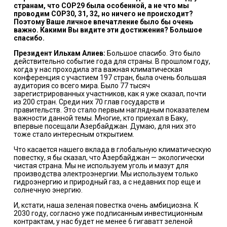
странам, что COP29 была особенной, а не что мы
проводим СОР30, 31, 32, но ничего не происходит?
Поэтому Ваше личное впечатление было бы очень
важно. Какими Вы видите эти достижения? Большое
спасибо.
Президент Ильхам Алиев:
Большое спасибо. Это было
действительно событие года для страны. В прошлом году,
когда у нас проходила эта важная климатическая
конференция с участием 197 стран, была очень большая
аудитория со всего мира. Было 77 тысяч
зарегистрированных участников, как я уже сказал, почти
из 200 стран. Среди них 70 глав государств и
правительств. Это стало первым наглядным показателем
важности данной темы. Многие, кто приехал в Баку,
впервые посещали Азербайджан. Думаю, для них это
тоже стало интересным открытием.
Что касается нашего вклада в глобальную климатическую
повестку, я бы сказал, что Азербайджан — экологически
чистая страна. Мы не используем уголь и мазут для
производства электроэнергии. Мы используем только
гидроэнергию и природный газ, а с недавних пор еще и
солнечную энергию.
И, кстати, наша зеленая повестка очень амбициозна. К
2030 году, согласно уже подписанным инвестиционным
контрактам, у нас будет не менее 6 гигаватт зеленой