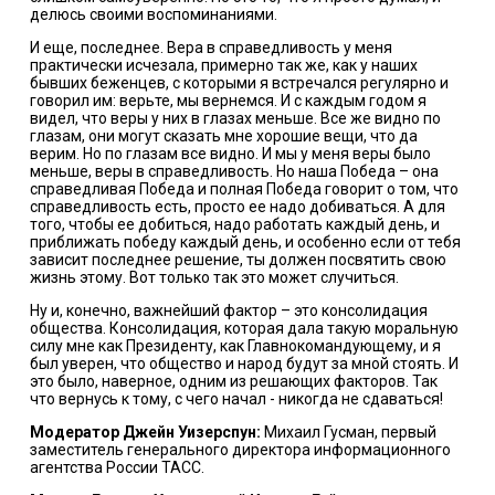
делюсь своими воспоминаниями.
И еще, последнее. Вера в справедливость у меня
практически исчезала, примерно так же, как у наших
бывших беженцев, с которыми я встречался регулярно и
говорил им: верьте, мы вернемся. И с каждым годом я
видел, что веры у них в глазах меньше. Все же видно по
глазам, они могут сказать мне хорошие вещи, что да
верим. Но по глазам все видно. И мы у меня веры было
меньше, веры в справедливость. Но наша Победа – она
справедливая Победа и полная Победа говорит о том, что
справедливость есть, просто ее надо добиваться. А для
того, чтобы ее добиться, надо работать каждый день, и
приближать победу каждый день, и особенно если от тебя
зависит последнее решение, ты должен посвятить свою
жизнь этому. Вот только так это может случиться.
Ну и, конечно, важнейший фактор – это консолидация
общества. Консолидация, которая дала такую моральную
силу мне как Президенту, как Главнокомандующему, и я
был уверен, что общество и народ будут за мной стоять. И
это было, наверное, одним из решающих факторов. Так
что вернусь к тому, с чего начал - никогда не сдаваться!
Модератор Джейн Уизерспун:
Михаил Гусман, первый
заместитель генерального директора информационного
агентства России ТАСС.