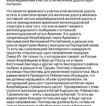
азербайджанский участок этой железной дороги будет
построен.
Что касается армянского участка этой железной дороги,
кстати, в советское время эта железная дорога являлась
составной частью азербайджанской железной дороги, и
она не принадлежала армянской железнодорожной
структуре в силу того, что она не имеет никакого
железнодорожного сообщения с остальной
железнодорожной сетью Армении. Это дорога,
соединяющая Азербайджан через Армению с
Нахчыванской Автономной Республикой, и дальше она
шла на территорию Ирана с выходом на Персидский залив.
То есть мы с реализацией Зангезурского коридора по
существу откроем еще одно направление коридора
Север-Юг. Не только то, о котором все говорят: из России
через Азербайджан в Иран до Решта, но и через
Восточный Зангезур и другие части Зангезурского района
на Иран, а дальше и на Турцию. Поэтому открываются
огромные перспективы для увеличения грузопотока. Мы в
рамках визита Президента Узбекистана обсуждали, что
мы должны наращивать объем грузоперевозок. На
сегодняшний день рост грузоперевозок из Китая через
Азербайджан стремительно растет. Одновременно с этим
строится железная дорога Китай-Кыргызстан-Узбекистан-
Туркменистан – опять с выходом на Каспий. То есть вы
видите какие большие потоки уже идут и будут идти в
наше направление. Поэтому мы должны быть готовы не
только принимать и обрабатывать грузы в бакинском