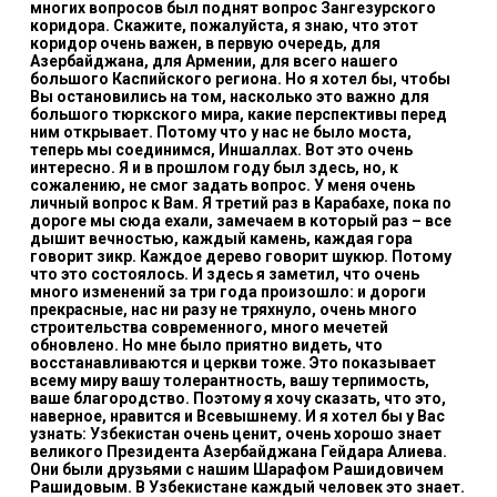
многих вопросов был поднят вопрос Зангезурского
коридора. Скажите, пожалуйста, я знаю, что этот
коридор очень важен, в первую очередь, для
Азербайджана, для Армении, для всего нашего
большого Каспийского региона. Но я хотел бы, чтобы
Вы остановились на том, насколько это важно для
большого тюркского мира, какие перспективы перед
ним открывает. Потому что у нас не было моста,
теперь мы соединимся, Иншаллах. Вот это очень
интересно. Я и в прошлом году был здесь, но, к
сожалению, не смог задать вопрос. У меня очень
личный вопрос к Вам. Я третий раз в Карабахе, пока по
дороге мы сюда ехали, замечаем в который раз – все
дышит вечностью, каждый камень, каждая гора
говорит зикр. Каждое дерево говорит шукюр. Потому
что это состоялось. И здесь я заметил, что очень
много изменений за три года произошло: и дороги
прекрасные, нас ни разу не тряхнуло, очень много
строительства современного, много мечетей
обновлено. Но мне было приятно видеть, что
восстанавливаются и церкви тоже. Это показывает
всему миру вашу толерантность, вашу терпимость,
ваше благородство. Поэтому я хочу сказать, что это,
наверное, нравится и Всевышнему. И я хотел бы у Вас
узнать: Узбекистан очень ценит, очень хорошо знает
великого Президента Азербайджана Гейдара Алиева.
Они были друзьями с нашим Шарафом Рашидовичем
Рашидовым. В Узбекистане каждый человек это знает.