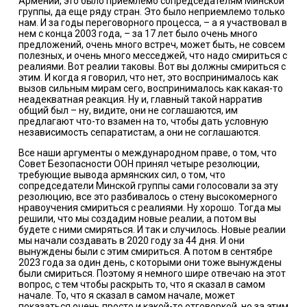
Армении, это было приемлемо сопредседателям Минской
группы, да еще ряду стран. Это было неприемлемо только
нам. И за годы переговорного процесса, – а я участвовал в
нем с конца 2003 года, – за 17 лет было очень много
предложений, очень много встреч, может быть, не совсем
полезных, и очень много месседжей, что надо смириться с
реалиями. Вот реалии таковы. Вот вы должны смириться с
этим. И когда я говорил, что нет, это воспринималось как
вызов сильным мирам сего, воспринималось как какая-то
неадекватная реакция. Ну и, главный такой нарратив
общий был – ну, видите, они не соглашаются, им
предлагают что-то взамен на то, чтобы дать условную
независимость сепаратистам, а они не соглашаются.
Все наши аргументы о международном праве, о том, что
Совет Безопасности ООН принял четыре резолюции,
требующие вывода армянских сил, о том, что
сопредседатели Минской группы сами голосовали за эту
резолюцию, все это разбивалось о стену высокомерного
нравоучения смириться с реалиями. Ну хорошо. Тогда мы
решили, что мы создадим новые реалии, а потом вы
будете с ними смиряться. И так и случилось. Новые реалии
мы начали создавать в 2020 году за 44 дня. И они
вынуждены были с этим смириться. А потом в сентябре
2023 года за один день, с которыми они тоже вынуждены
были смириться. Поэтому я немного шире отвечаю на этот
вопрос, с тем чтобы раскрыть то, что я сказал в самом
начале. То, что я сказал в самом начале, может
показаться очень просто и какой-то отговоркой, но за этим