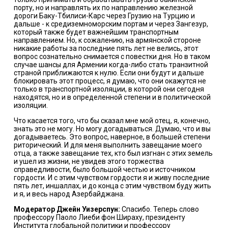
порту, но и направлять их по направлению железной
дороги Баку-Тбилиси-Карс через Грузию на Турцию и
дальше - к средиземноморским портам и через Зангезур,
который также будет важнейшим транспортным
направлением. Но, к сожалению, на армянской стороне
никакие работы за последние пять лет не велись, этот
вопрос сознательно снимается с повестки дня. Но в таком
случае шансы для Армении когда-либо стать транзитной
страной приближаются к нулю. Если они будут и дальше
блокировать этот процесс, я думаю, что они окажутся не
только в транспортной изоляции, в которой они сегодня
находятся, но и в определенной степени и в политической
изоляции.
Что касается того, что бы сказал мне мой отец, я, конечно,
знать это не могу. Но могу догадываться. Думаю, что и вы
догадываетесь. Это вопрос, наверное, в большей степени
риторический. И для меня выполнить завещание моего
отца, а также завещание тех, кто был изгнан с этих земель
и ушел из жизни, не увидев этого торжества
справедливости, было большой честью и источником
гордости. И с этим чувством гордости я и живу последние
пять лет, иншаллах, и до конца с этим чувством буду жить
и я, и весь народ Азербайджана.
Модератор Джейн Уизерспун:
Спасибо. Теперь слово
профессору Паоло Лиеби фон Шираху, президенту
Института глобальной политики и профессору