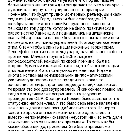
думали только об одном, - я уверен, что подавляющее
большинство наших граждан разделяют то, что я говорю, -
думали, как вернуть оккупированные территории.
Понимали, что будет трудно. Во-первых, рельеф. Вы ехали
сюда из Физули. Город Физули был освобожден 17
октября, и после этого наши Вооруженные силы шли
пешком по той дороге, которой не было, практически в
окрестностях Ханкенди, и поднимались на шушинские
скалы. Мы доказали на поле боя, что готовы на все и шли
на смерть, на 5-6 линий укреплений. Поэтому мы все жили
этим. С тем чтобы вернуть наши исконные территории.
Рельеф был против нас, международная обстановка была
против нас. Минская группа ОБСЕ в лице ее
сопредседателей, каждый по своей причине, был на
стороне Армении и каждый пытался, чтобы эта ситуация
длилась вечно. И этот статус-кво не менялся. И даже
иногда, когда нам неимоверными дипломатическими
усилиями удавалось где-то продвинуть какое-то
заявление от лица стран-сопредседателей, через какое-
то время это все дезавуировалось. Я как сейчас помню, мы
тогда с энтузиазмом восприняли, что на уровне
президентов США, Франции и России было заявлено, что
статус-кво неприемлем. И это было серьезное заявление,
нам очень долго пришлось добиваться этого. Но через
какое-то время они же изменили всего одно слово и
вместо «неприемлем» сказали «неустойчив». То есть дали
нам сигнал, что оказывается приемлем. То есть как бы
маски сбросили, да, приемлем. Это было приемлемо