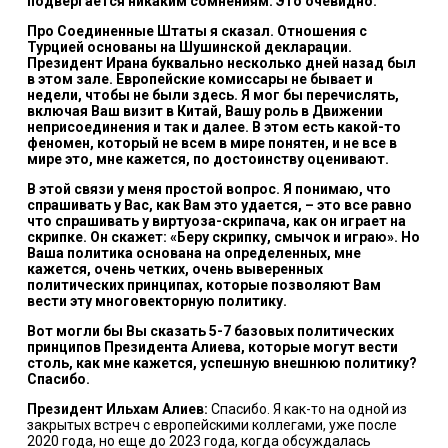
подвергается никаким сомнениям. Это очевидно.
Про Соединенные Штаты я сказал. Отношения с
Турцией основаны на Шушинской декларации.
Президент Ирана буквально несколько дней назад был
в этом зале. Европейские комиссары не бывает и
недели, чтобы не были здесь. Я мог бы перечислять,
включая Ваш визит в Китай, Вашу роль в Движении
неприсоединения и так и далее. В этом есть какой-то
феномен, который не всем в мире понятен, и не все в
мире это, мне кажется, по достоинству оценивают.
В этой связи у меня простой вопрос. Я понимаю, что
спрашивать у Вас, как Вам это удается, – это все равно
что спрашивать у виртуоза-скрипача, как он играет на
скрипке. Он скажет: «Беру скрипку, смычок и играю». Но
Ваша политика основана на определенных, мне
кажется, очень четких, очень выверенных
политических принципах, которые позволяют Вам
вести эту многовекторную политику.
Вот могли бы Вы сказать 5-7 базовых политических
принципов Президента Алиева, которые могут вести
столь, как мне кажется, успешную внешнюю политику?
Спасибо.
Президент Ильхам Алиев:
Спасибо. Я как-то на одной из
закрытых встреч с европейскими коллегами, уже после
2020 года, но еще до 2023 года, когда обсуждалась