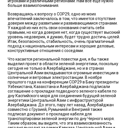
игроками и различными регионами. Нам все еще нужно
больше взаимопонимания.
Возвращаясь к вопросу о COP29, одно из моих
впечатлений заключалось в том, что имеется отсутствие
доверия между развитыми и развивающимися странами.
У каждой из них есть свои основания считать себя
правыми, но когда доверия нет, когда существует высокий
уровень недоверия, я думаю, будет трудно достичь целей.
Итак, безопасность, стабильность, очень прагматичный
подход к национальным интересам и хорошие деловые,
конструктивные отношения с соседями.
Что касается региональной повестки дня, я бы также
выделил проект в области зеленой энергетики, поскольку
сегодня не только в Азербайджане, но и в странах
Центральной Азии вкладываются огромные инвестиции в
солнечные и ветровые электростанции. В ноябре
прошлого года на конференции COP29 в Баку президенты
Узбекистана, Казахстана и Азербайджана подписали
соглашение о прокладке подводного зеленого кабеля по
дну Каспийского моря для соединения будущей зеленой
энергетики Центральной Азии с инфраструктурой
Азербайджана. До этого, пару лет назад, Азербайджан
совместно с Грузией, Румынией и Венгрией также
подписал документ о прокладке кабеля для
транспортировки зеленой энергии по дну Черного моря.
Таким образом, вы видите, что эта взаимосвязанность
сегодня выходит за рамки Кавказа, Центральной Азии и