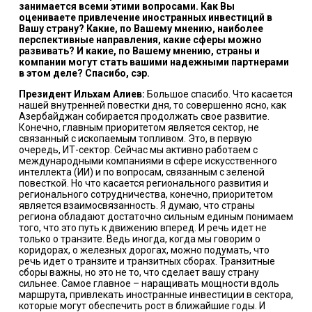
занимается всеми этими вопросами. Как Вы
оцениваете привлечение иностранных инвестиций в
Вашу страну? Какие, по Вашему мнению, наиболее
перспективные направления, какие сферы можно
развивать? И какие, по Вашему мнению, страны и
компании могут стать вашими надежными партнерами
в этом деле? Спасибо, сэр.
Президент Ильхам Алиев:
Большое спасибо. Что касается
нашей внутренней повестки дня, то совершенно ясно, как
Азербайджан собирается продолжать свое развитие.
Конечно, главным приоритетом является сектор, не
связанный с ископаемым топливом. Это, в первую
очередь, ИТ-сектор. Сейчас мы активно работаем с
международными компаниями в сфере искусственного
интеллекта (ИИ) и по вопросам, связанным с зеленой
повесткой. Но что касается регионального развития и
регионального сотрудничества, конечно, приоритетом
является взаимосвязанность. Я думаю, что страны
региона обладают достаточно сильным единым понимаем
того, что это путь к движению вперед. И речь идет не
только о транзите. Ведь иногда, когда мы говорим о
коридорах, о железных дорогах, можно подумать, что
речь идет о транзите и транзитных сборах. Транзитные
сборы важны, но это не то, что сделает вашу страну
сильнее. Самое главное – наращивать мощности вдоль
маршрута, привлекать иностранные инвестиции в сектора,
которые могут обеспечить рост в ближайшие годы. И