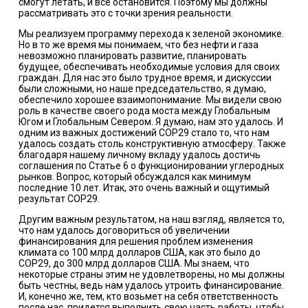
смогут летать, и все остановится. Поэтому мы должны
рассматривать это с точки зрения реальности.
Мы реализуем программу перехода к зеленой экономике.
Но в то же время мы понимаем, что без нефти и газа
невозможно планировать развитие, планировать
будущее, обеспечивать необходимые условия для своих
граждан. Для нас это было трудное время, и дискуссии
были сложными, но наше председательство, я думаю,
обеспечило хорошее взаимопонимание. Мы видели свою
роль в качестве своего рода моста между Глобальным
Югом и Глобальным Севером. Я думаю, нам это удалось. И
одним из важных достижений COP29 стало то, что нам
удалось создать столь конструктивную атмосферу. Также
благодаря нашему личному вкладу удалось достичь
соглашения по Статье 6 о функционировании углеродных
рынков. Вопрос, который обсуждался как минимум
последние 10 лет. Итак, это очень важный и ощутимый
результат COP29.
Другим важным результатом, на наш взгляд, является то,
что нам удалось договориться об увеличении
финансирования для решения проблем изменения
климата со 100 млрд долларов США, как это было до
COP29, до 300 млрд долларов США. Мы знаем, что
некоторые страны этим не удовлетворены, но мы должны
быть честны, ведь нам удалось утроить финансирование.
И, конечно же, тем, кто возьмет на себя ответственность
после нас, придется выполнить свою часть работы, чтобы