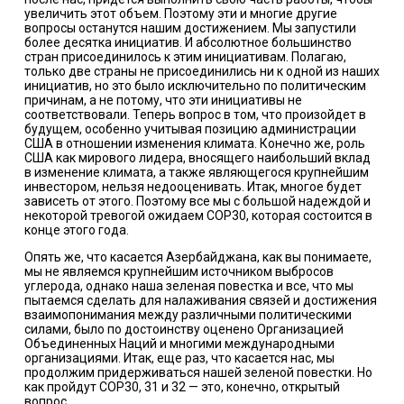
увеличить этот объем. Поэтому эти и многие другие
вопросы останутся нашим достижением. Мы запустили
более десятка инициатив. И абсолютное большинство
стран присоединилось к этим инициативам. Полагаю,
только две страны не присоединились ни к одной из наших
инициатив, но это было исключительно по политическим
причинам, а не потому, что эти инициативы не
соответствовали. Теперь вопрос в том, что произойдет в
будущем, особенно учитывая позицию администрации
США в отношении изменения климата. Конечно же, роль
США как мирового лидера, вносящего наибольший вклад
в изменение климата, а также являющегося крупнейшим
инвестором, нельзя недооценивать. Итак, многое будет
зависеть от этого. Поэтому все мы с большой надеждой и
некоторой тревогой ожидаем COP30, которая состоится в
конце этого года.
Опять же, что касается Азербайджана, как вы понимаете,
мы не являемся крупнейшим источником выбросов
углерода, однако наша зеленая повестка и все, что мы
пытаемся сделать для налаживания связей и достижения
взаимопонимания между различными политическими
силами, было по достоинству оценено Организацией
Объединенных Наций и многими международными
организациями. Итак, еще раз, что касается нас, мы
продолжим придерживаться нашей зеленой повестки. Но
как пройдут COP30, 31 и 32 — это, конечно, открытый
вопрос.