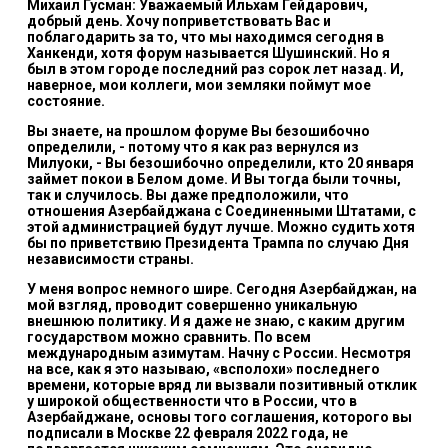
Михаил Гусман: Уважаемый Ильхам Гейдарович,
добрый день. Хочу поприветствовать Вас и
поблагодарить за то, что мы находимся сегодня в
Ханкенди, хотя форум называется Шушинский. Но я
был в этом городе последний раз сорок лет назад. И,
наверное, мои коллеги, мои земляки поймут мое
состояние.
Вы знаете, на прошлом форуме Вы безошибочно
определили, - потому что я как раз вернулся из
Милуоки, - Вы безошибочно определили, кто 20 января
займет покои в Белом доме. И Вы тогда были точны,
так и случилось. Вы даже предположили, что
отношения Азербайджана с Соединенными Штатами, с
этой администрацией будут лучше. Можно судить хотя
бы по приветствию Президента Трампа по случаю Дня
независимости страны.
У меня вопрос немного шире. Сегодня Азербайджан, на
мой взгляд, проводит совершенно уникальную
внешнюю политику. И я даже не знаю, с каким другим
государством можно сравнить. По всем
международным азимутам. Начну с России. Несмотря
на все, как я это называю, «всполохи» последнего
времени, которые вряд ли вызвали позитивный отклик
у широкой общественности что в России, что в
Азербайджане, основы того соглашения, которого вы
подписали в Москве 22 февраля 2022 года, не