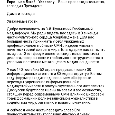
Евроньюс Джейн Уизерспун:
Ваше превосходительство,
господин Президент.
Дамы и господа.
Уважаемые гости.
Добро пожаловать на 3-й Шушинский Глобальный
медиафорум. Мы рады видеть вас здесь, в Ханкенди,
части культурного сердца Азербайджана. Для нас
большая честь принимать у себя уважаемых
профессионалов в области СМИ, лидеров мысли и
почетных гостей со всего мира. Благодарим вас за то, что
вы здесь. Этот форум является свидетельством силы
диалога, прозрачности и глобального сотрудничества в
условиях постоянно меняющегося медиа-ландшафта.
У нас 140 гостей из 52 стран, представляющих 30
информационных агентств и 80 медиа-структур. В этом
году форум проходит под названием «Цифровые
переходы: укрепление информационной и
медиаустойчивости в эпоху искусственного интеллекта».
Дискуссии будут посвящены вызовам и возможностям,
стоящим перед современными СМИ, влиянию цифровой
трансформации и роли независимой журналистики в
содействии миру, развитию и взаимопониманию.
А сейчас я имею честь передать слово Его
превосходительству господину Ильхаму Алиеву,