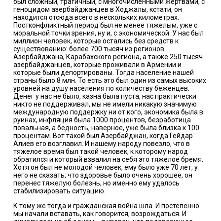
был сложный, трагичный, с многочисленными жертвами, с
геноцидом азербайджанцев в Ходжалы, кстати, он
находится отсюда всего в нескольких километрах.
Постконфликтный период был не менее тяжелым, уже с
моральной точки зрения, ну и, с экономической. У нас был
миллион человек, которые остались без средств к
существованию: более 700 тысяч из регионов
Азербайджана, Карабахского региона, а также 250 тысяч
азербайджанцев, которые проживали в Армении и
которые были депортированы. Тогда население нашей
страны было 8 млн. То есть это был один из самых высоких
уровней на душу населения по количеству беженцев.
Денег у нас не было, казна была пуста, нас практически
никто не поддерживал, мы не имели никакую значимую
международную поддержку ни от кого, экономика была в
руинах, инфляция была 1000 процентов, безработица
повальная, а бедность, наверное, уже была близка к 100
процентам. Вот такой был Азербайджан, когда Гейдар
Алиев его возглавил. И нашему народу повезло, что в
тяжелое время был такой человек, к которому народ
обратился и который взвалил на себя это тяжелое бремя.
Хотя он был не молодой человек, ему было уже 70 лет, у
него не сказать, что здоровье было очень хорошее, он
перенес тяжелую болезнь, но именно ему удалось
стабилизировать ситуацию.
К тому же тогда и гражданская война шла. И постепенно
мы начали вставать, как говорится, возрождаться. И