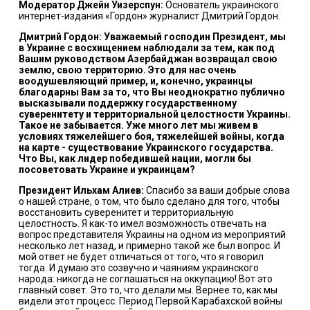
Модератор Джейн Уизерспун:
Основатель украинского
интернет-издания «Гордон» журналист Дмитрий Гордон.
Дмитрий Гордон: Уважаемый господин Президент, мы
в Украине с восхищением наблюдали за тем, как под
Вашим руководством Азербайджан возвращал свою
землю, свою территорию. Это для нас очень
воодушевляющий пример, и, конечно, украинцы
благодарны Вам за то, что Вы неоднократно публично
высказывали поддержку государственному
суверенитету и территориальной целостности Украины.
Такое не забывается. Уже много лет мы живем в
условиях тяжелейшего боя, тяжелейшей войны, когда
на карте - существование Украинского государства.
Что Вы, как лидер победившей нации, могли бы
посоветовать Украине и украинцам?
Президент Ильхам Алиев:
Спасибо за ваши добрые слова
о нашей стране, о том, что было сделано для того, чтобы
восстановить суверенитет и территориальную
целостность. Я как-то имел возможность отвечать на
вопрос представителя Украины на одном из мероприятий
несколько лет назад, и примерно такой же был вопрос. И
мой ответ не будет отличаться от того, что я говорил
тогда. И думаю это созвучно и чаяниям украинского
народа: никогда не соглашаться на оккупацию! Вот это
главный совет. Это то, что делали мы. Вернее то, как мы
видели этот процесс. Период Первой Карабахской войны