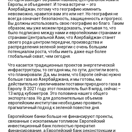
Европы, и объединяет. И точка встречи – это
Азербайджан, потому что географию изменить
невозможно, нравится вам это или нет. Но география не
всегда означает безопасность, защищенность и прогресс.
Вы должны использовать свою географию во благо. Таким
образом, мы уже можем предсказать, учитывая то, что
было подписано между нами и европейскими странами и
странами Центральной Азии, что Азербайджан станет
своего рода центром передачи, производства и
распределения зеленой энергии с очень большим
потенциалом роста, чтобы иметь даже еще более
глобальный охват, чем сегодня.
Что касается традиционных проектов энергетической
инфраструктуры, то сегодня мы, по сути, достигли всего,
что планировали. Да, мы знаем, что Европе сейчас нужно
больше газа из Азербайджана, и мы готовы, мы
действительно увеличиваем поставки природного газа в
Европу. В 2021 году этот показатель был 8 млрд, сейчас –
13 млрд кубометров. Это половина нашего общего
экспорта газа. Но для дополнительных объемов
европейским институтам необходимо проявить
прагматичный подход к зеленой повестке дня.
Европейские банки больше не финансируют проекты,
связанные с ископаемым топливом. Европейский
инвестиционный банк полностью прекратил
финансирование, а Европейский банк реконструкции и