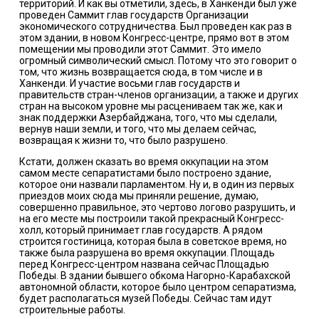
территорий. И как вы отметили, здесь, в Ханкенди был уже
проведен Саммит глав государств Организации
экономического сотрудничества. Был проведен как раз в
этом здании, в новом Конгресс-центре, прямо вот в этом
помещении мы проводили этот Саммит. Это имело
огромный символический смысл. Потому что это говорит о
том, что жизнь возвращается сюда, в том числе и в
Ханкенди. И участие восьми глав государств и
правительств стран-членов организации, а также и других
стран на высоком уровне мы расцениваем так же, как и
знак поддержки Азербайджана, того, что мы сделали,
вернув наши земли, и того, что мы делаем сейчас,
возвращая к жизни то, что было разрушено.
Кстати, должен сказать во время оккупации на этом
самом месте сепаратистами было построено здание,
которое они назвали парламентом. Ну и, в один из первых
приездов моих сюда мы приняли решение, думаю,
совершенно правильное, это чертово логово разрушить, и
на его месте мы построили такой прекрасный Конгресс-
холл, который принимает глав государств. А рядом
строится гостиница, которая была в советское время, но
также была разрушена во время оккупации. Площадь
перед Конгресс-центром названа сейчас Площадью
Победы. В здании бывшего обкома Нагорно-Карабахской
автономной области, которое было центром сепаратизма,
будет располагаться музей Победы. Сейчас там идут
строительные работы.