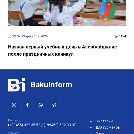
22:07 23 декабря 2024
1154
Назван первый учебный день в Азербайджане
после праздничных каникул
BakuInform
Контакт:
Выставки
(+99455) 322-35-52
/
(+99450) 502-03-07
Для гурманов
Э-почта:
О нас