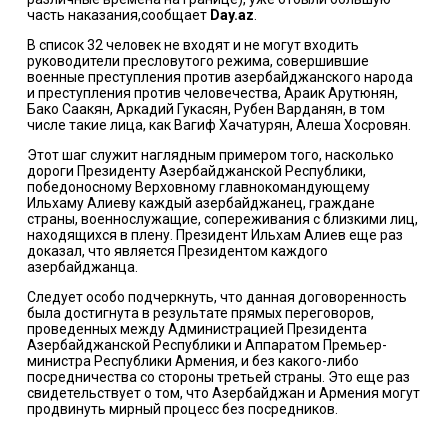
часть наказания,сообщает
Day.az
.
В список 32 человек не входят и не могут входить
руководители пресловутого режима, совершившие
военные преступления против азербайджанского народа
и преступления против человечества, Араик Арутюнян,
Бако Саакян, Аркадий Гукасян, Рубен Варданян, в том
числе такие лица, как Вагиф Хачатурян, Алеша Хосровян.
Этот шаг служит наглядным примером того, насколько
дороги Президенту Азербайджанской Республики,
победоносному Верховному главнокомандующему
Ильхаму Алиеву каждый азербайджанец, граждане
страны, военнослужащие, сопереживания с близкими лиц,
находящихся в плену. Президент Ильхам Алиев еще раз
доказал, что является Президентом каждого
азербайджанца.
Следует особо подчеркнуть, что данная договоренность
была достигнута в результате прямых переговоров,
проведенных между Администрацией Президента
Азербайджанской Республики и Аппаратом Премьер-
министра Республики Армения, и без какого-либо
посредничества со стороны третьей страны. Это еще раз
свидетельствует о том, что Азербайджан и Армения могут
продвинуть мирный процесс без посредников.