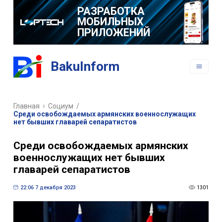
РАЗРАБОТКА
МОБИЛЬНЫХ
ПРИЛОЖЕНИЙ
BakuInform
Главная
Социум
/
Среди освобождаемых армянских военнослужащих
нет бывших главарей сепаратистов
Среди освобождаемых армянских
военнослужащих нет бывших
главарей сепаратистов
22:06 7 декабря 2023
1301