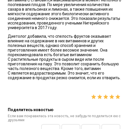
витамина С становится максимальной в момент неполного
поспевания плодов. По мере увеличения количества
сахара в апельсинах и лимонах, а также повышения их
мягкости содержание этого биологически активного
соединения немного снижается. Это показали результаты
исследования, проведенного учеными Нигерийского
университета в 2017 году.
Диетолог добавила, что спелость фруктов оказывает
влияние на содержание в них витаминов и других
полезных веществ, однако способ хранения и
приготовления имеет более весомое значение. Она
порекомендовала есть богатые витамином
С растительные продукты в сыром виде или после
приготовления на пару. Это позволит сохранить большую
часть полезного вещества. Кроме того, витамин
С является водорастворимым. Это значит, что его
содержание в продуктах резко снизится, если их отварить.
Поделитесь новостью
Если вам понравилась эта новость, не забудьте поделиться ею с
друзьями