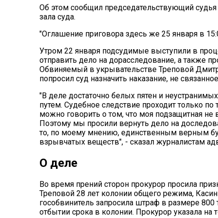
Об этом сообщил председательствующий судья 
зала суда.
"Оглашение приговора здесь же 25 января в 15:00
Утром 22 января подсудимые выступили в проц
отправить дело на дорасследование, а также п
Обвиняемый в укрывательстве Треповой Дмитр
попросил суд назначить наказание, не связанно
"В деле достаточно белых пятен и неустранимы
путем. Судебное следствие проходит только по т
можно говорить о том, что моя подзащитная не 
Поэтому мы просили вернуть дело на доследован
то, по моему мнению, единственным верным буд
взрывчатых веществ", - сказал журналистам ад
О деле
Во время прений сторон прокурор просила приз
Треповой 28 лет колонии общего режима, Касинц
гособвинитель запросила штраф в размере 800 т
отбытии срока в колонии. Прокурор указала на 