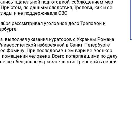
чались тщательной подготовкой, соблюдением мер
ри этом, по данным следствия, Трепова, как и ее
гляды и не поддерживала СВО.
ября рассматривал уголовное дело Треповой и
ербурге.
ва, выполняя указания кураторов с Украины Романа
Университетской набережной в Санкт-Петербурге
ла ее Фомину. При последовавшем взрыве военкор
в помещении человека. Всего потерпевшими по делу
нее не обещанное укрывательство Треповой в своей