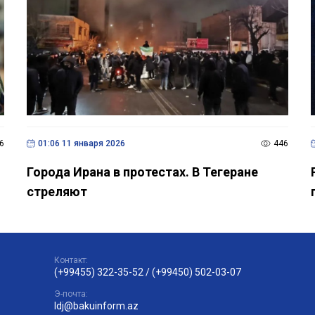
6
01:06 11 января 2026
446
Города Ирана в протестах. В Тегеране
стреляют
Контакт:
(+99455) 322-35-52
/
(+99450) 502-03-07
Э-почта:
ldj@bakuinform.az