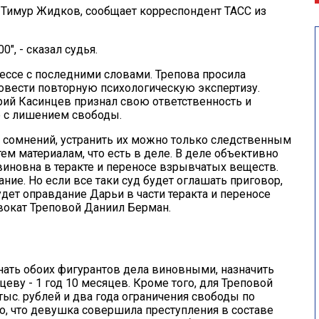
Тимур Жидков, сообщает корреспондент ТАСС из
", - сказал судья.
ессе с последними словами. Трепова просила
ровести повторную психологическую экспертизу.
ий Касинцев признал свою ответственность и
е с лишением свободы.
х сомнений, устранить их можно только следственным
ем материалам, что есть в деле. В деле объективно
виновна в теракте и переносе взрывчатых веществ.
ие. Но если все таки суд будет оглашать приговор,
ет оправдание Дарьи в части теракта и переносе
вокат Треповой Даниил Берман.
нать обоих фигурантов дела виновными, назначить
еву - 1 год 10 месяцев. Кроме того, для Треповой
ыс. рублей и два года ограничения свободы по
то, что девушка совершила преступления в составе