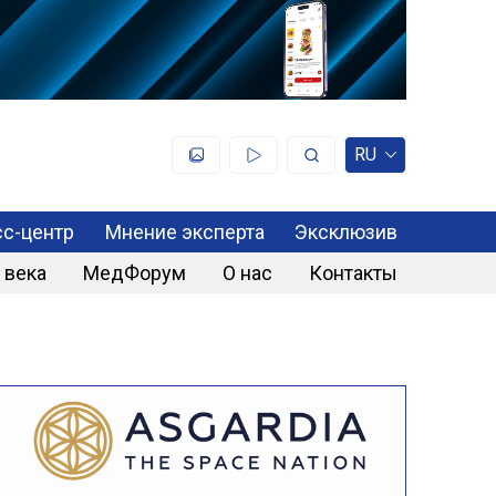
RU
с-центр
Мнение эксперта
Эксклюзив
 века
МедФорум
О нас
Контакты