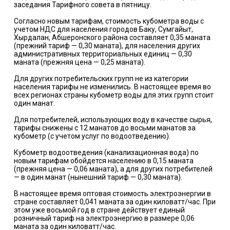
заседания Тарифного совета в пятницу.
Согласно новым тарифам, стоимость кубометра воды с
учетом НДС для населения городов Баку, Сумгайыт,
Хырдалан, Абшеронского района составляет 0,35 маната
(прежний тариф — 0,30 маната), для населения других
административных территориальных единиц — 0,30
маната (прежняя цена — 0,25 маната).
Для других потребительских групп не из категории
населения тарифы не изменились. В настоящее время во
всех регионах страны кубометр воды для этих групп стоит
один манат.
Для потребителей, использующих воду в качестве сырья,
тарифы снижены с 12 манатов до восьми манатов за
кубометр (с учетом услуг по водоотведению).
Кубометр водоотведения (канализационная вода) по
новым тарифам обойдется населению в 0,15 маната
(прежняя цена — 0,06 маната), а для других потребителей
— в один манат (нынешний тариф — 0,30 маната).
В настоящее время оптовая стоимость электроэнергии в
стране составляет 0,041 маната за один киловатт/час. При
этом уже восьмой год в стране действует единый
розничный тариф на электроэнергию в размере 0,06
маната за один киловатт/час.