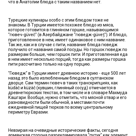
что в Анатолии блюда с таким названием нет.
Турецкие кулинары особо с этим блюдом тоже не
знакомы. В Турции имеется похожее блюдо из мяса,
которое готовится в глиняном горшке, называющимся
"гювеч-güveč" (в Азербайджане "гюведж-güveǯ"). И блюдо,
приготовленное в нем, имеет одинаковое с ним название.
Так же, как и в случае с пити, название блюда гюведж
получило от названия самой посуды. Но горшок гюведж по
размерам больше, чем горшок пити. И приготовленная еда
в нем имеет несколько порций, тогда как размеры горшка
пити рассчитано только на одну порцию.
"Гюведж" в Турции имеет древнюю историю - еще 500 лет
назад это было излюбленным блюдом в султанском
дворце. Сам термин гювеч в таких транскрипциях, как
küdäč и küzäč (кувшин, глиняный сосуд) отмечается в
древнетюркских текстах, в том числе и в словаре Махмуда
Кашгари. Вообще, нужно отметить, что мясной отвар и его
разновидности были обычной, а местами почти
ежедневной пищей тюрков по всему центральному
периметру Евразии.
Невзирая на очевидные исторические факты, сегодня
армянская сторона разрекламировала "путук" как элемент