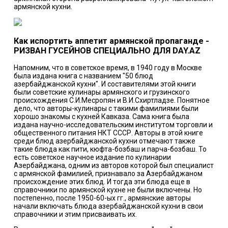
армянской кухни.
Как испортить аппетит армянской пропаганде -
РИЗВАН ГУСЕЙНОВ СПЕЦИАЛЬНО ДЛЯ DAY.AZ
Напомним, что в советское время, в 1940 году в Москве
была издана книга с названием "50 блюд
азербайджанской кухни". И составителями этой книги
были советские кулинары армянского и грузинского
происхождения С.И.Месропян и В.И.Схиртладзе. Понятное
дело, что авторы-кулинары с такими фамилиями были
хорошо знакомы с кухней Кавказа. Сама книга была
издана научно-исследовательским институтом торговли и
общественного питания НКТ СССР. Авторы в этой книге
среди блюд азербайджанской кухни отмечают также
такие блюда как пити, кюфта-бозбаш и парча-бозбаш. То
есть советское научное издание по кулинарии
Азербайджана, одним из авторов которой был специалист
с армянской фамилией, признавало за Азербайджаном
происхождение этих блюд. И тогда эти блюда еще в
справочники по армянской кухне не были включены. Но
постепенно, после 1950-60-ых гг., армянские авторы
начали включать блюда азербайджанской кухни в свои
справочники и этим присваивать их.