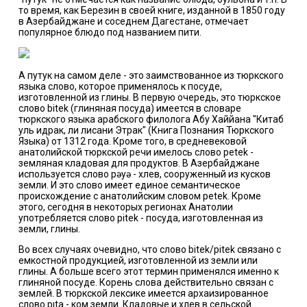
то время, как Березин в своей книге, изданной в 1850 году
в Азербайджане и соседнем Дагестане, отмечает
популярное блюдо под названием пити.
А путук на самом деле - это заимствованное из тюркского
языка слово, которое применялось к посуде,
изготовленной из глины. В первую очередь, это тюркское
слово bitek (глиняная посуда) имеется в словаре
тюркского языка арабского филолога Абу Хаййана "Китаб
уль идрак, ли лисани Этрак" (Книга Познания Тюркского
Языка) от 1312 года. Кроме того, в средневековой
анатолийской тюркской речи имелось слово petek -
земляная кладовая для продуктов. В Азербайджане
используется слово pəyə - хлев, сооруженный из кусков
земли. И это слово имеет единое семантическое
происхождение с анатолийским словом petek. Кроме
этого, сегодня в некоторых регионах Анатолии
употребляется слово pitek - посуда, изготовленная из
земли, глины.
Во всех случаях очевидно, что слово bitek/pitek связано с
емкостной продукцией, изготовленной из земли или
глины. А больше всего этот термин применялся именно к
глиняной посуде. Корень слова действительно связан с
землей. В тюркской лексике имеется архаизированное
слово pıta - ком земли. Кладовые и хлев в сельской