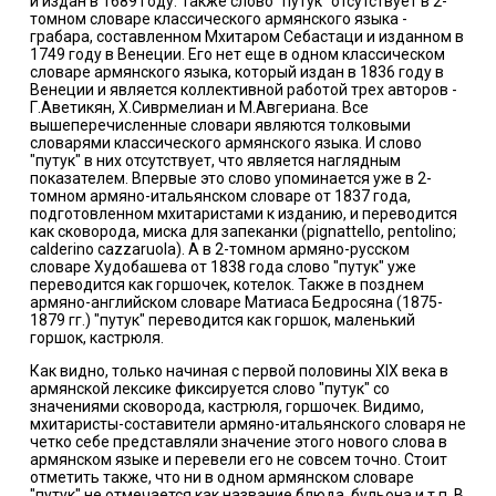
и издан в 1689 году. Также слово "путук" отсутствует в 2-
томном словаре классического армянского языка -
грабара, составленном Мхитаром Себастаци и изданном в
1749 году в Венеции. Его нет еще в одном классическом
словаре армянского языка, который издан в 1836 году в
Венеции и является коллективной работой трех авторов -
Г.Аветикян, Х.Сиврмелиан и М.Авгериана. Все
вышеперечисленные словари являются толковыми
словарями классического армянского языка. И слово
"путук" в них отсутствует, что является наглядным
показателем. Впервые это слово упоминается уже в 2-
томном армяно-итальянском словаре от 1837 года,
подготовленном мхитаристами к изданию, и переводится
как сковорода, миска для запеканки (pignattello, pentolino;
calderino cazzaruola). А в 2-томном армяно-русском
словаре Худобашева от 1838 года слово "путук" уже
переводится как горшочек, котелок. Также в позднем
армяно-английском словаре Матиаса Бедросяна (1875-
1879 гг.) "путук" переводится как горшок, маленький
горшок, кастрюля.
Как видно, только начиная с первой половины ХIX века в
армянской лексике фиксируется слово "путук" со
значениями сковорода, кастрюля, горшочек. Видимо,
мхитаристы-составители армяно-итальянского словаря не
четко себе представляли значение этого нового слова в
армянском языке и перевели его не совсем точно. Стоит
отметить также, что ни в одном армянском словаре
"путук" не отмечается как название блюда, бульона и т.п. В