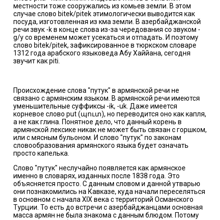
местности тоже сооружались из комьев земли. В этом
случае слово bitek/pitek этимологически выводится как
посуда, изготовленная из кма земли. В азербайджанской
речи звук -k в конце слова из-за чередования со звуком -
g/y со временем может усекаться и отпадать. И поэтому
слово bitek/pitek, зафиксированное в тюркском словаре
1312 года арабского языковеда Абу Хаййана, сегодня
звучит как piti.
Происхождение слова "путук" в армянской речи не
связано с армянским языком. В армянской речи имеются
уменьшительные суффиксы -ik, -uk. Даже имеется
корневое слово put (պուտ), но переводится оно как капля,
а не как глина. Понятное дело, что данный корень в
армянской лексике никак не может быть связан с горшком,
или с мясным бульоном. И слово "путук" по законам
словообразования армянского языка будет означать
просто капелька.
Слово "путук" неслучайно появляется как армянское
именно в словарях, изданных после 1838 года. Это
объясняется просто. С данным словом и данной утварью
они познакомились на Кавказе, куда начали переселяться
в основном с начала XIX века с территорий Османского
Турции. То есть до встречи с азербайджанцами основная
масса армян не была знакома с данным блюдом. Потому