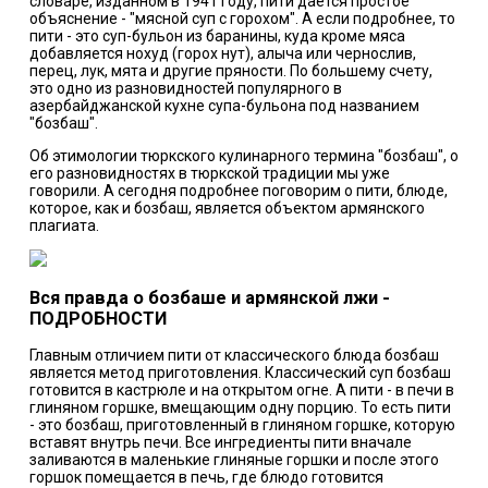
словаре, изданном в 1941 году, пити дается простое
объяснение - "мясной суп с горохом". А если подробнее, то
пити - это суп-бульон из баранины, куда кроме мяса
добавляется нохуд (горох нут), алыча или чернослив,
перец, лук, мята и другие пряности. По большему счету,
это одно из разновидностей популярного в
азербайджанской кухне супа-бульона под названием
"бозбаш".
Об этимологии тюркского кулинарного термина "бозбаш", о
его разновидностях в тюркской традиции мы уже
говорили. А сегодня подробнее поговорим о пити, блюде,
которое, как и бозбаш, является объектом армянского
плагиата.
Вся правда о бозбаше и армянской лжи -
ПОДРОБНОСТИ
Главным отличием пити от классического блюда бозбаш
является метод приготовления. Классический суп бозбаш
готовится в кастрюле и на открытом огне. А пити - в печи в
глиняном горшке, вмещающим одну порцию. То есть пити
- это бозбаш, приготовленный в глиняном горшке, которую
вставят внутрь печи. Все ингредиенты пити вначале
заливаются в маленькие глиняные горшки и после этого
горшок помещается в печь, где блюдо готовится