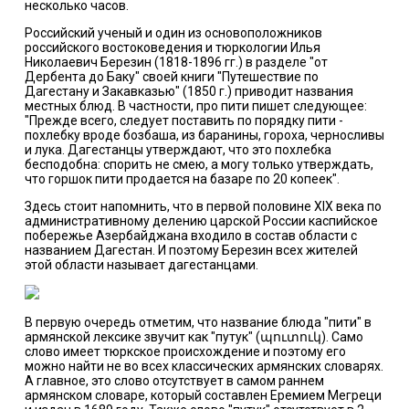
несколько часов.
Российский ученый и один из основоположников
российского востоковедения и тюркологии Илья
Николаевич Березин (1818-1896 гг.) в разделе "от
Дербента до Баку" своей книги "Путешествие по
Дагестану и Закавказью" (1850 г.) приводит названия
местных блюд. В частности, про пити пишет следующее:
"Прежде всего, следует поставить по порядку пити -
похлебку вроде бозбаша, из баранины, гороха, черносливы
и лука. Дагестанцы утверждают, что это похлебка
бесподобна: спорить не смею, а могу только утверждать,
что горшок пити продается на базаре по 20 копеек".
Здесь стоит напомнить, что в первой половине ХIX века по
административному делению царской России каспийское
побережье Азербайджана входило в состав области с
названием Дагестан. И поэтому Березин всех жителей
этой области называет дагестанцами.
В первую очередь отметим, что название блюда "пити" в
армянской лексике звучит как "путук" (պուտուկ). Само
слово имеет тюркское происхождение и поэтому его
можно найти не во всех классических армянских словарях.
А главное, это слово отсутствует в самом раннем
армянском словаре, который составлен Еремием Мегреци