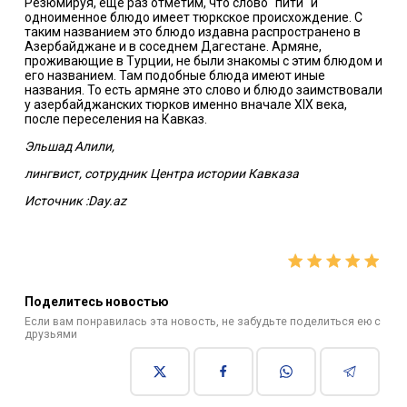
Резюмируя, еще раз отметим, что слово "пити" и
одноименное блюдо имеет тюркское происхождение. С
таким названием это блюдо издавна распространено в
Азербайджане и в соседнем Дагестане. Армяне,
проживающие в Турции, не были знакомы с этим блюдом и
его названием. Там подобные блюда имеют иные
названия. То есть армяне это слово и блюдо заимствовали
у азербайджанских тюрков именно вначале XIX века,
после переселения на Кавказ.
Эльшад Алили,
лингвист, сотрудник Центра истории Кавказа
Источник :Day.az
Поделитесь новостью
Если вам понравилась эта новость, не забудьте поделиться ею с
друзьями