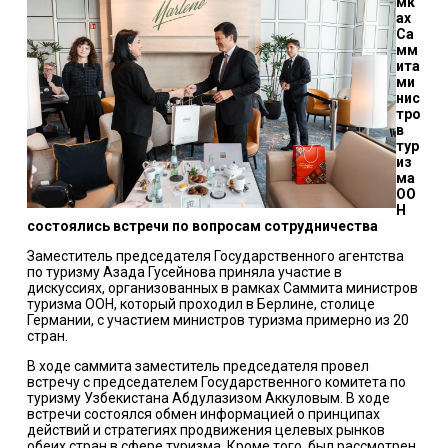
мк
ах
Са
мм
ита
ми
нис
тро
в
тур
из
ма
ОО
Н
состоялись встречи по вопросам сотрудничества
Заместитель председателя Государственного агентства
по туризму Азада Гусейнова приняла участие в
дискуссиях, организованных в рамках Саммита министров
туризма ООН, который проходил в Берлине, столице
Германии, с участием министров туризма примерно из 20
стран.
В ходе саммита заместитель председателя провел
встречу с председателем Государственного комитета по
туризму Узбекистана Абдулазизом Аккуловым. В ходе
встречи состоялся обмен информацией о принципах
действий и стратегиях продвижения целевых рынков
обеих стран в сфере туризма. Кроме того, был рассмотрен