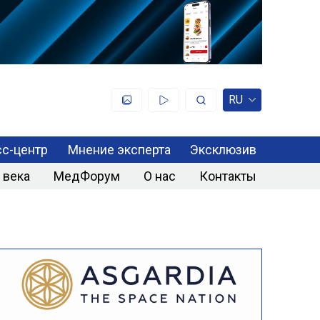
RU
с-центр
Мнение эксперта
Эксклюзив
 века
МедФорум
О нас
Контакты