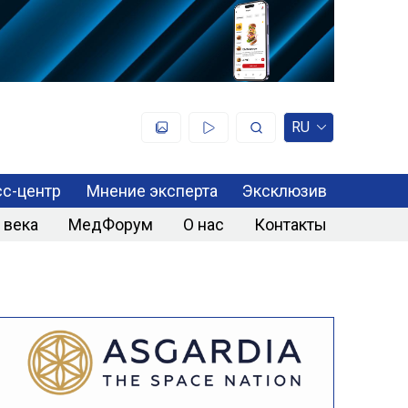
RU
с-центр
Мнение эксперта
Эксклюзив
 века
МедФорум
О нас
Контакты