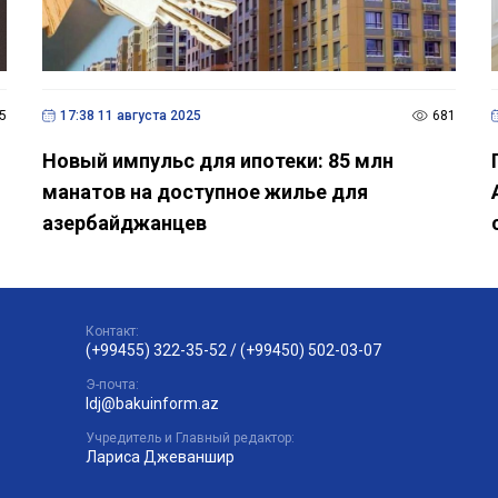
5
17:38 11 августа 2025
681
Новый импульс для ипотеки: 85 млн
манатов на доступное жилье для
азербайджанцев
Контакт:
(+99455) 322-35-52
/
(+99450) 502-03-07
Э-почта:
ldj@bakuinform.az
Учредитель и Главный редактор:
Лариса Джеваншир