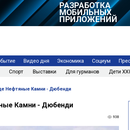
РАЗРАБОТКА
МОБИЛЬНЫХ
ПРИЛОЖЕНИЙ
обытие
Видео дня
Экономика
Социум
Прес
Спорт
Выставки
Для гурманов
Дети XXI
де Нефтяные Камни - Дюбенди
яные Камни - Дюбенди
938