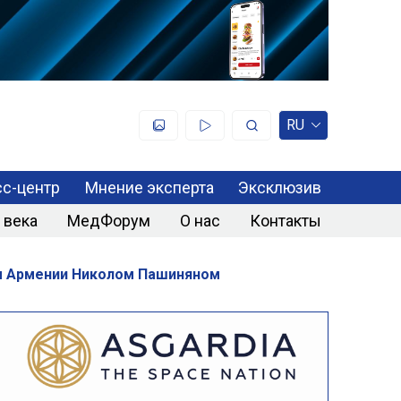
RU
с-центр
Мнение эксперта
Эксклюзив
 века
МедФорум
О нас
Контакты
ом Армении Николом Пашиняном