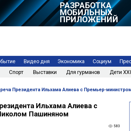
РАЗРАБОТКА
МОБИЛЬНЫХ
ПРИЛОЖЕНИЙ
обытие
Видео дня
Экономика
Социум
Прес
Спорт
Выставки
Для гурманов
Дети XXI
стреча Президента Ильхама Алиева с Премьер-министр
Президента Ильхама Алиева с
Николом Пашиняном
583