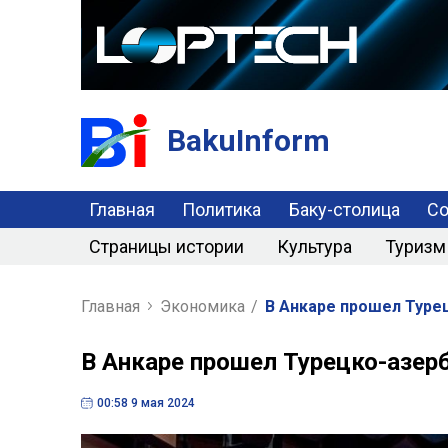
BakuInform
Главная
Политика
Баку-столица
С
Страницы истории
Культура
Туризм
Главная
Экономика
/
В Анкаре прошел Туре
В Анкаре прошел Турецко-азер
00:58 9 мая 2024