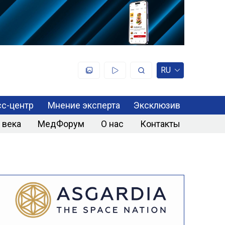
RU
с-центр
Мнение эксперта
Эксклюзив
 века
МедФорум
О нас
Контакты