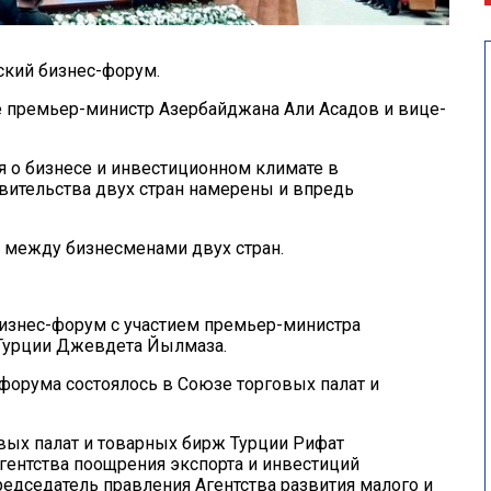
ский бизнес-форум.
ие премьер-министр Азербайджана Али Асадов и вице-
 о бизнесе и инвестиционном климате в
авительства двух стран намерены и впредь
 между бизнесменами двух стран.
бизнес-форум с участием премьер-министра
 Турции Джевдета Йылмаза.
 форума состоялось в Союзе торговых палат и
вых палат и товарных бирж Турции Рифат
ентства поощрения экспорта и инвестиций
дседатель правления Агентства развития малого и