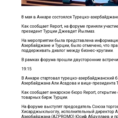
8 мая в Анкаре состоялся Турецко-азербайджан
Как сообщает Report, на форуме приняли участ
президент Турции Джевдет Йылмаз.
На мероприятии была представлена информация
Азербайджане и Турции, было отмечено, что пр
поддерживать диалог между бизнес-кругами.
В рамках форума прошли двусторонние встречи
19:15
В Анкаре стартовал турецко-азербайджанский 
Азербайджана Али Асадова и вице-президента
Как сообщает анкарское бюро
Report
, открытие
товарных бирж Турции.
На форуме выступят председатель Союза торго
Хисарджыклыоглу, исполнительный директор Аг
Азербайджана (AZPROMO) Юсиф Абдуллаев и пре