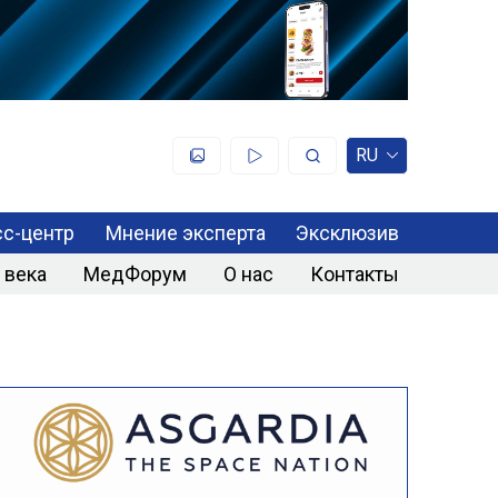
RU
с-центр
Мнение эксперта
Эксклюзив
 века
МедФорум
О нас
Контакты