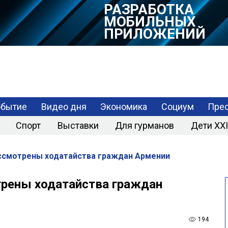
РАЗРАБОТКА
ВЕБ САЙТОВ
РАЗРАБОТКА
обытие
Видео дня
Экономика
Социум
Прес
МОБИЛЬНЫХ
ПРИЛОЖЕНИЙ
Спорт
Выставки
Для гурманов
Дети XXI
ссмотрены ходатайства граждан Армении
трены ходатайства граждан
194