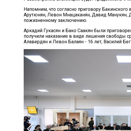
Напомним, что согласно приговору Бакинского в
Арутюнян, Левон Мнацаканян, Давид Манукян, 
пожизненному заключению.
Аркадий Гукасян и Бако Саакян были приговоре
получили наказание в виде лишения свободы сро
Алавердян и Левон Балаян - 16 лет, Василий Бегл
Поделитесь новостью
Если вам понравилась эта новость, не
забудьте поделиться ею с друзьями