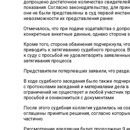
допрошено достаточное количество свидетелей
показания. Согласно законодательству, для при
они не были представлены в суд первой инста
невозможности их представления ранее.
Отмечалось, что при подаче ходатайства о доп
конкретные анкетные данные, однако сторона з
Кроме того, сторона обвинения подчеркнула, ч
приводить к затягиванию судебного процесса. В
к суду с просьбой не удовлетворять заявленны
затягивания процесса.
Представители потерпевших заявили, что разде
В ходе судебного заседания было также подчерк
с протоколами заседаний и материалами дела в
ограничений не существует и любой участник п
просьбой и ознакомиться с документами.
После этого судебная коллегия удалилась на с
оглашены принятые решения, согласно которы
частично.
Рассмотрение апелляции будет продолжено 9 и