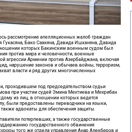
ось рассмотрение апелляционных жалоб граждан
 Гукасяна, Бако Саакяна, Давида Ишханяна, Давида
 отношении которых Бакинским военным судом был
ния против мира и человечности, военные
ной агрессии Армении против Азербайджана, включая
цид, нарушение законов и обычаев войны, терроризм,
хват власти и ряд других многочисленных
и, проходившем под председательством судьи
мова при участии судей Эмина Мехтиева и Мехрибан
ждому из лиц, в отношении которых ведется
лу, были предоставлены переводчики на языки,
а также адвокаты для обеспечения защиты.
тавители потерпевших, а также государственные
 поддержанию государственного обвинения
уроры того же отдела управления Анар Алекберов и