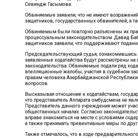
Севиндж Гасымова.
Обвиняемые заявили, что не имеют возражений
защитников, государственных обвинителей, а т
Обвиняемым были повторно разъяснены их прав
процессуальным законодательством. Давид Баб
защитников заявили, что поддерживают подан
Председательствующий судья, ознакомившись с
заявленные ходатайства будут рассмотрены на 
законодательства. Обвиняемые подали ряд хода
апелляционные жалобы, участия в судебном за
правам человека Азербайджанской Республики 
вопросов.
Высказывая отношение к ходатайствам, госуда
что представитель Аппарата омбудсмена не явля
Представитель данного учреждения может учас
общественных началах. Согласно законодательс
вправе знакомиться на месте с условиями соде
а также принимать превентивные меры по друг
Также отмечалось, что в ходе предварительног