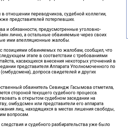
 в отношении переводчиков, судебной коллегии,
акже представителей потерпевших.
а и обязанности, предусмотренные уголовно-
аян лично, а остальные обвиняемые через своих
ные ими апелляционные жалобы.
 позициями обвиняемых по жалобам, сообщил, что
следующем этапе в соответствии с требованиями
тайств, касающихся внесения некоторых уточнений в
седании представителя Аппарата Уполномоченного по
(омбудсмена), допроса свидетелей и других
рственный обвинитель Севиндж Гасымова отметила,
ется стороной текущего судебного процесса.
твовать в открытом судебном заседании на
тву, омбудсмен или представители его аппарата
ржания лиц, находящихся в местах лишения свободы,
им вопросам.
о следствия и судебного разбирательства уже было