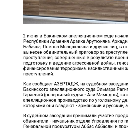
2 июня в Бакинском апелляционном суде начал
Республики Армения Араика Арутюняна, Аркадия
Бабаяна, Левона Мнацаканяна и других лиц, в
вынесен обвинительный приговор за преступле
преступления, совершенные в результате воен
подготовку и ведение агрессивной войны, гено
финансирование терроризма, насильственный за
преступлений.
Как сообщает АЗЕРТАДЖ, на судебном заседани
Бакинского апелляционного суда Эльмара Раги
Гараевой (резервный судья - Али Мамедов), ка
апелляционное производство по уголовному де
которыми они владеют - армянский и русский, 
В судебном заседании принимали участие предс
обвинители - начальник отдела Управления по
Генеральной прокуратуры Аббас Аббаслы и прок