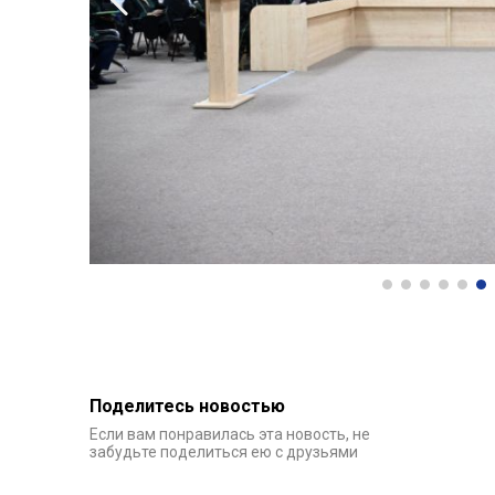
Похожие новости
02:14 20 мая 2025
65
В Азербайджане разработаны
предложения по решению проблем,
возникающих при сносе старых построек