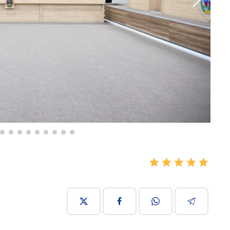
9
14:42 20 декабря 2024
1076
Полковник: Спасение Армении
происходит не через военную поддержку
Запада, а через подписание мирного