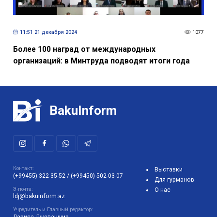
11:51 21 декабря 2024
1077
Более 100 наград от международных
организаций: в Минтруда подводят итоги года
BakuInform
Контакт:
Выставки
(+99455) 322-35-52
/
(+99450) 502-03-07
Для гурманов
Э-почта:
О нас
ldj@bakuinform.az
Учредитель и Главный редактор: