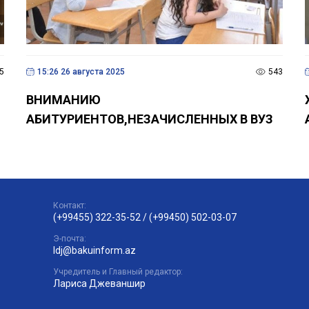
5
15:26 26 августа 2025
543
ВНИМАНИЮ
АБИТУРИЕНТОВ,НЕЗАЧИСЛЕННЫХ В ВУЗ
Контакт:
(+99455) 322-35-52
/
(+99450) 502-03-07
Э-почта:
ldj@bakuinform.az
Учредитель и Главный редактор:
Лариса Джеваншир