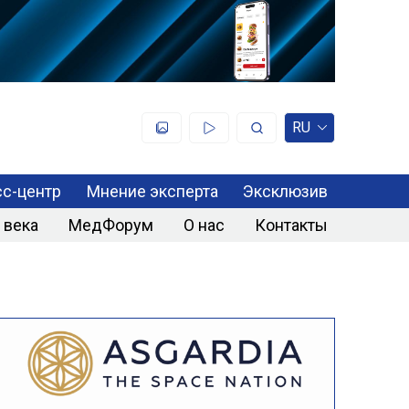
RU
с-центр
Мнение эксперта
Эксклюзив
 века
МедФорум
О нас
Контакты