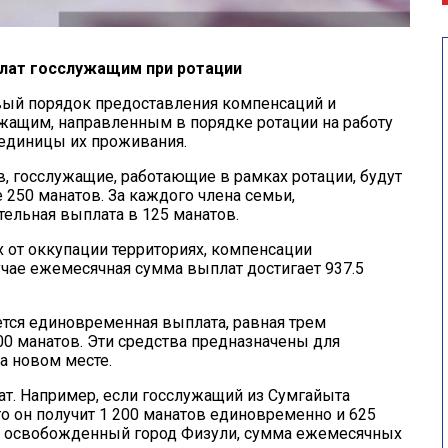
лат госслужащим при ротации
вый порядок предоставления компенсаций и
ащим, направленным в порядке ротации на работу
единицы их проживания.
, госслужащие, работающие в рамках ротации, будут
250 манатов. За каждого члена семьи,
ельная выплата в 125 манатов.
х от оккупации территориях, компенсации
учае ежемесячная сумма выплат достигает 937.5
тся единовременная выплата, равная трем
0 манатов. Эти средства предназначены для
а новом месте.
т. Например, если госслужащий из Сумгайыта
 то он получит 1 200 манатов единовременно и 625
 в освобожденный город Физули, сумма ежемесячных