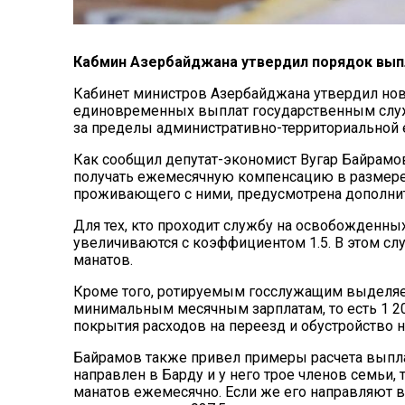
Кабмин Азербайджана утвердил порядок вып
Кабинет министров Азербайджана утвердил но
единовременных выплат государственным служ
за пределы административно-территориальной 
Как сообщил депутат-экономист Вугар Байрамов
получать ежемесячную компенсацию в размере 
проживающего с ними, предусмотрена дополнит
Для тех, кто проходит службу на освобожденны
увеличиваются с коэффициентом 1.5. В этом сл
манатов.
Кроме того, ротируемым госслужащим выделяе
минимальным месячным зарплатам, то есть 1 20
покрытия расходов на переезд и обустройство н
Байрамов также привел примеры расчета выпла
направлен в Барду и у него трое членов семьи,
манатов ежемесячно. Если же его направляют