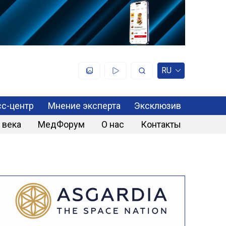
RU
с-центр
Мнение эксперта
Эксклюзив
 века
МедФорум
О нас
Контакты