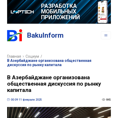
РАЗРАБОТКА
МОБИЛЬНЫХ
ПРИЛОЖЕНИЙ
BakuInform
Главная
Социум
/
В Азербайджане организована общественная
дискуссия по рынку капитала
В Азербайджане организована
общественная дискуссия по рынку
капитала
00:09 11 февраля 2025
845