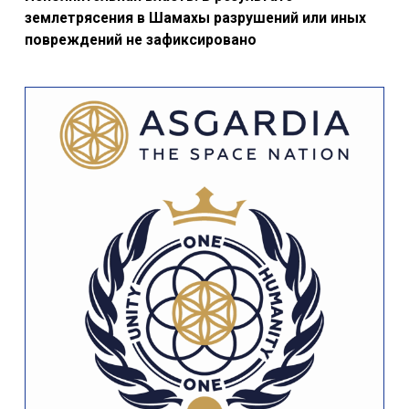
землетрясения в Шамахы разрушений или иных
повреждений не зафиксировано