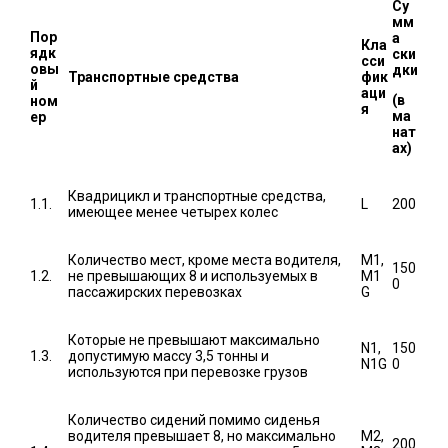
Су
мм
Пор
а
Кла
ядк
ски
сси
овы
дки
Транспортные средства
фик
й
аци
(в
ном
я
ма
ер
нат
ах)
Квадрицикл и транспортные средства,
1.1.
L
200
имеющее менее четырех колес
Количество мест, кроме места водителя,
M1,
150
1.2.
не превышающих 8 и используемых в
M1
0
пассажирских перевозках
G
Которые не превышают максимально
N1,
150
1.3.
допустимую массу 3,5 тонны и
N1G
0
используются при перевозке грузов
Количество сидений помимо сиденья
водителя превышает 8, но максимально
M2,
200