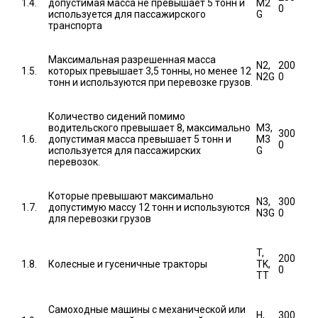
1.4.
допустимая масса не превышает 5 тонн и
M2
0
используется для пассажирского
G
транспорта
Максимальная разрешенная масса
N2,
200
1.5.
которых превышает 3,5 тонны, но менее 12
N2G
0
тонн и используются при перевозке грузов.
Количество сидений помимо
водительского превышает 8, максимально
M3,
300
1.6.
допустимая масса превышает 5 тонн и
M3
0
используется для пассажирских
G
перевозок.
Которые превышают максимально
N3,
300
1.7.
допустимую массу 12 тонн и используются
N3G
0
для перевозки грузов
T,
200
1.8.
Колесные и гусеничные тракторы
TK,
0
TT
Самоходные машины с механической или
H,
300