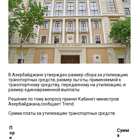
В Азербайджане утвержден размер сбора за утилизацию
транспортных средств, размер льготы, применяемой к
транспортному средству, переданному на утилизацию, и
размер единовременной выплаты.
Решение по тому вопросу принял Кабинет министров
Азербайджана,сообщает Trend.
Сумма платы за утилизацию транспортных средств:
П
Сумм
ор
а
я