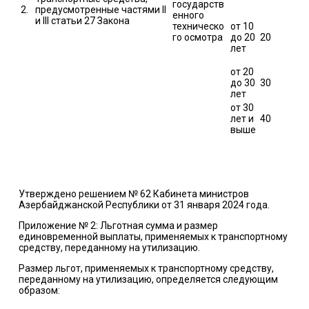
государств
2.
предусмотренные частями II
енного
и III статьи 27 Закона
техническо
от 10
го осмотра
до 20
20
лет
от 20
до 30
30
лет
от 30
лет и
40
выше
Утверждено решением № 62 Кабинета министров
Азербайджанской Республики от 31 января 2024 года.
Приложение № 2: Льготная сумма и размер
единовременной выплаты, применяемых к транспортному
средству, переданному на утилизацию.
Размер льгот, применяемых к транспортному средству,
переданному на утилизацию, определяется следующим
образом: