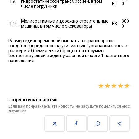
1.9.
гидростатической трансмиссией, в том
HT
0
числе погрузчики
Мелиоративные и дорожно-строительные
300
1.10.
HK
машины, в том числе экскаваторы
0
Размер единовременной выплаты за транспортное
средство, переданное на утилизацию, устанавливается в
размере 70 (семидесяти) процентов от суммы
соответствующей скидки, указанной в части 1 настоящего
приложения.
Поделитесь новостью
Если вам понравилась эта новость, не забудьте поделиться ею с
друзьями