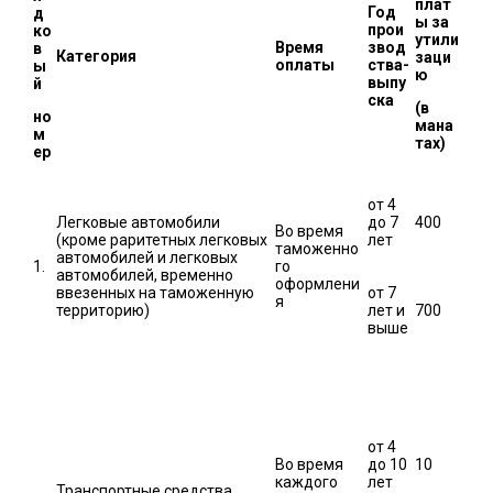
плат
Год
д
ы за
прои
ко
утили
Время
звод
в
Категория
заци
оплаты
ства-
ы
ю
выпу
й
ска
(в
но
мана
м
тах)
ер
от 4
Легковые автомобили
до 7
400
Во время
(кроме раритетных легковых
лет
таможенно
автомобилей и легковых
1.
го
автомобилей, временно
оформлени
ввезенных на таможенную
от 7
я
территорию)
лет и
700
выше
от 4
Во время
до 10
10
каждого
лет
Транспортные средства,