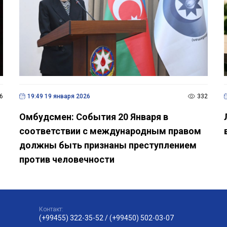
6
19:49 19 января 2026
332
Омбудсмен: События 20 Января в
соответствии с международным правом
должны быть признаны преступлением
против человечности
Контакт:
(+99455) 322-35-52
/
(+99450) 502-03-07