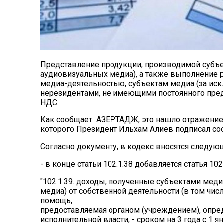
Представление продукции, производимой субъе
аудиовизуальных медиа), а также выполнение р
медиа-деятельностью, субъектам медиа (за ис
нерезидентами, не имеющими постоянного пред
НДС.
Как сообщает
АЗЕРТАДЖ
, это нашло отражени
которого Президент Ильхам Алиев подписал со
Согласно документу, в кодекс вносятся следую
- в конце статьи 102.1.38 добавляется статья 1
"102.1.39. доходы, полученные субъектами мед
медиа) от собственной деятельности (в том чис
помощь,
предоставляемая органом (учреждением), опр
исполнительной власти, - сроком на 3 года с 1 ян