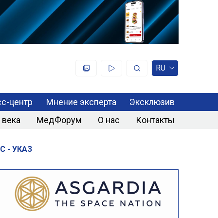
RU
с-центр
Мнение эксперта
Эксклюзив
 века
МедФорум
О нас
Контакты
С - УКАЗ