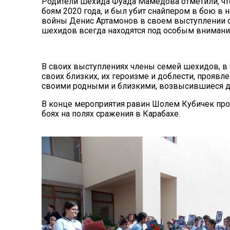
Родители шехида Фуада Мамедова отметили, что
боям 2020 года, и был убит снайпером в бою в 
войны Денис Артамонов в своем выступлении о
шехидов всегда находятся под особым внимание
В своих выступлениях члены семей шехидов, в 
своих близких, их героизме и доблести, проявле
своими родными и близкими, возвысившиеся 
В конце мероприятия равин Шолем Кубичек проч
боях на полях сражения в Карабахе.