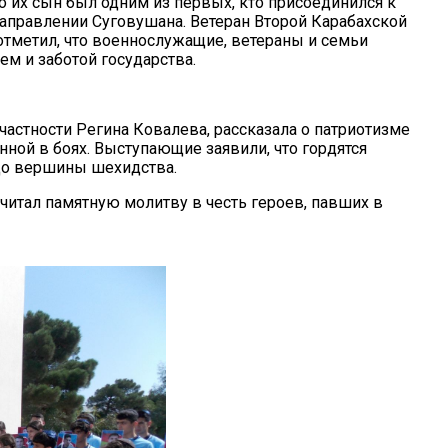
 их сын был одним из первых, кто присоединился к
направлении Суговушана. Ветеран Второй Карабахской
тметил, что военнослужащие, ветераны и семьи
м и заботой государства.
частности Регина Ковалева, рассказала о патриотизме
нной в боях. Выступающие заявили, что гордятся
до вершины шехидства.
итал памятную молитву в честь героев, павших в