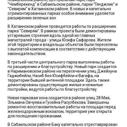
"Чемберекенд" в Сабаильском районе, парки "Гянджлик" и
"Севирям" в Хатаинском районе. В новых и капитально
отремонтированных парках особое внимание уделяется
расширению зеленых зон.
В Хатаинском районе проводятся работы по расширению
парка "Севирям". В рамках проекта были демонтированы
устаревшие строения вдоль одной из главных
магистралей города - улицы Юсифа Сафарова. Жители
этой территории и владельцы объектов были переселены
с выплатой компенсации в соответствии с действующим
законодательством.
В третьей части центрального парка выполнены работы
по расширению и благоустройству. Новый парк создается
в Наримановском районе на пересечении улиц Джейхуна
Гаджибейли, Насиб бея Юсифбейли и Вагифа, на
территории бывшей антенной площадки. Здесь также
демонтированы существующие жилые и нежилые
постройки, ведутся работы по благоустройству.
Новая парковая зона создается в районе улиц 28 Мая,
Эльмана Овчуева и Гусейна Расулбекова. Завершены
ремонтно-восстановительные работы на площади перед
железнодорожным вокзалом, территория уже открыта
для посещения горожанами.
В Сабаильском районе Баку капитально отреставрирован