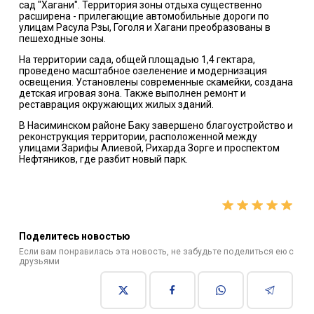
сад "Хагани". Территория зоны отдыха существенно
расширена - прилегающие автомобильные дороги по
улицам Расула Рзы, Гоголя и Хагани преобразованы в
пешеходные зоны.
На территории сада, общей площадью 1,4 гектара,
проведено масштабное озеленение и модернизация
освещения. Установлены современные скамейки, создана
детская игровая зона. Также выполнен ремонт и
реставрация окружающих жилых зданий.
В Насиминском районе Баку завершено благоустройство и
реконструкция территории, расположенной между
улицами Зарифы Алиевой, Рихарда Зорге и проспектом
Нефтяников, где разбит новый парк.
Поделитесь новостью
Если вам понравилась эта новость, не забудьте поделиться ею с
друзьями