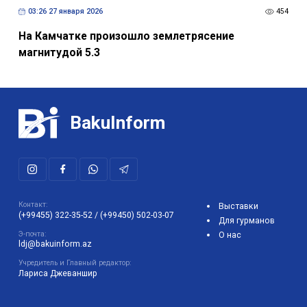
03:26 27 января 2026
454
На Камчатке произошло землетрясение
магнитудой 5.3
BakuInform
Контакт:
Выставки
(+99455) 322-35-52
/
(+99450) 502-03-07
Для гурманов
Э-почта:
О нас
ldj@bakuinform.az
Учредитель и Главный редактор:
Лариса Джеваншир