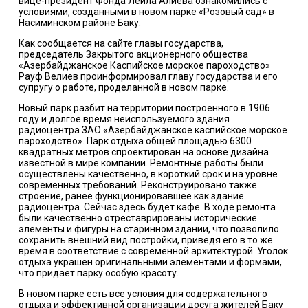
вице-президент Фонда Лейла Алиева ознакомились с
условиями, созданными в новом парке «Розовый сад» в
Насиминском районе Баку.
Как сообщается на сайте главы государства,
председатель Закрытого акционерного общества
«Азербайджанское Каспийское морское пароходство»
Рауф Велиев проинформировал главу государства и его
супругу о работе, проделанной в новом парке.
Новый парк разбит на территории построенного в 1906
году и долгое время неиспользуемого здания
радиоцентра ЗАО «Азербайджанское каспийское морское
пароходство». Парк отдыха общей площадью 6300
квадратных метров спроектирован на основе дизайна
известной в мире компании. Ремонтные работы были
осуществлены качественно, в короткий срок и на уровне
современных требований. Реконструировано также
строение, ранее функционировавшее как здание
радиоцентра. Сейчас здесь будет кафе. В ходе ремонта
были качественно отреставрированы исторические
элементы и фигуры на старинном здании, что позволило
сохранить внешний вид постройки, приведя его в то же
время в соответствие с современной архитектурой. Уголок
отдыха украшен оригинальными элементами и формами,
что придает парку особую красоту.
В новом парке есть все условия для содержательного
отдыха и эффективной организации досуга жителей Баку