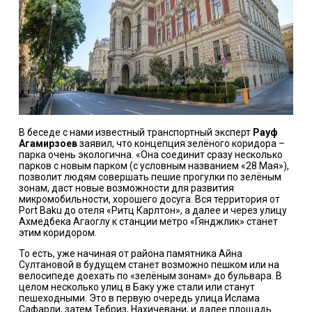
В беседе с нами известный транспортный эксперт
Рауф
Агамирзоев
заявил, что концепция зелёного коридора –
парка очень экологична. «Она соединит сразу несколько
парков с новым парком (с условным названием «28 Мая»),
позволит людям совершать пешие прогулки по зелёным
зонам, даст новые возможности для развития
микромобильности, хорошего досуга. Вся территория от
Port Baku до отеля «Ритц Карлтон», а далее и через улицу
Ахмедбека Агаоглу к станции метро «Гянджлик» станет
этим коридором.
То есть, уже начиная от района памятника Айна
Султановой в будущем станет возможно пешком или на
велосипеде доехать по «зелёным зонам» до бульвара. В
целом несколько улиц в Баку уже стали или станут
пешеходными. Это в первую очередь улица Ислама
Сафарли, затем Тебриз, Нахичевани, и далее площадь