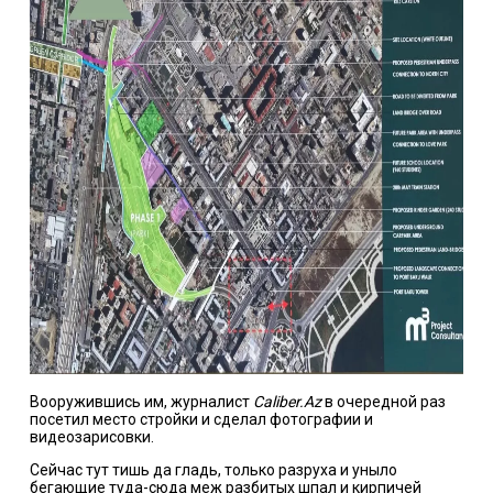
Вооружившись им, журналист
Caliber.Az
в очередной раз
посетил место стройки и сделал фотографии и
видеозарисовки.
Сейчас тут тишь да гладь, только разруха и уныло
бегающие туда-сюда меж разбитых шпал и кирпичей