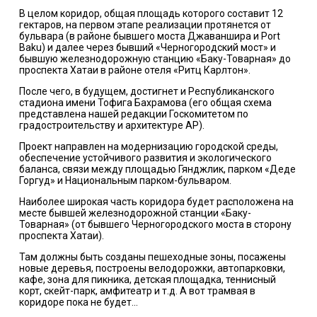
В целом коридор, общая площадь которого составит 12
гектаров, на первом этапе реализации протянется от
бульвара (в районе бывшего моста Джаваншира и Port
Baku) и далее через бывший «Черногородский мост» и
бывшую железнодорожную станцию «Баку-Товарная» до
проспекта Хатаи в районе отеля «Ритц Карлтон».
После чего, в будущем, достигнет и Республиканского
стадиона имени Тофига Бахрамова (его общая схема
представлена нашей редакции Госкомитетом по
градостроительству и архитектуре АР).
Проект направлен на модернизацию городской среды,
обеспечение устойчивого развития и экологического
баланса, связи между площадью Гянджлик, парком «Деде
Горгуд» и Национальным парком-бульваром.
Наиболее широкая часть коридора будет расположена на
месте бывшей железнодорожной станции «Баку-
Товарная» (от бывшего Черногородского моста в сторону
проспекта Хатаи).
Там должны быть созданы пешеходные зоны, посажены
новые деревья, построены велодорожки, автопарковки,
кафе, зона для пикника, детская площадка, теннисный
корт, скейт-парк, амфитеатр и т.д. А вот трамвая в
коридоре пока не будет...