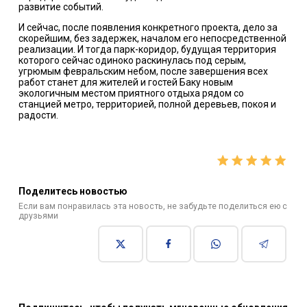
развитие событий.
И сейчас, после появления конкретного проекта, дело за
скорейшим, без задержек, началом его непосредственной
реализации. И тогда парк-коридор, будущая территория
которого сейчас одиноко раскинулась под серым,
угрюмым февральским небом, после завершения всех
работ станет для жителей и гостей Баку новым
экологичным местом приятного отдыха рядом со
станцией метро, территорией, полной деревьев, покоя и
радости.
Поделитесь новостью
Если вам понравилась эта новость, не забудьте поделиться ею с
друзьями