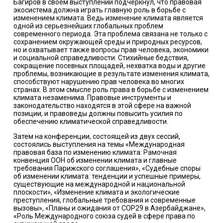
Багиров в своем выступлении подчеркнул, что правовая
экосистема должна играть главную роль в борьбе с
изменением климата. Ведь изменение климата является
одной из серьезнейших глобальных проблем
современного периода. Эта проблема связана не только с
сохранением окружающей среды и природных ресурсов,
но и охватывает также вопросы прав человека, экономики
и социальной справедливости. Стихийные бедствия,
сокращение посевных площадей, нехватка воды и другие
проблемы, возникающие в результате изменения климата,
способствуют нарушению прав человека во многих
странах. В этом смысле роль права в борьбе с изменением
климата незаменима. Правовые инструменты и
законодательство находятся в этой сфере на важной
позиции, и правоведы должны повысить усилия по
обеспечению климатической справедливости.
Затем на конференции, состоящей из двух сессий,
состоялись выступления на темы «Международная
правовая база по изменению климата: Рамочная
конвенция ООН об изменении климата и главные
требования Парижского соглашения», «Судебные споры
об изменении климата: тенденции и успешные примеры,
существующие на международной и национальной
плоскости», «Изменение климата и экологические
преступления, глобальные требования и современные
вызовы», «Планы и ожидания от COP29 в Азербайджане»,
«Роль Международного союза судей в сфере права по