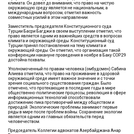
климата. Он довел до внимания, что право на чистую
окружающую среду является не национальным, а
международным вопросом, отметил важность
совместных усилий в этом направлении.
Заместитель председателя Конституционного суда
Турции Басри Багджи в своем выступлении отметил, что
право является одним из важнейших средств в вопросах
климата и окружающей среды. Конституционный суд
Турции принял постановления на тему климата и
окружающей среды. Он отметил, что организация такой
конференции накануне проведения в ноябре в Баку COP29
достойна похвалы.
Уполномоченный по правам человека (омбудсмен) Сабина
Алиева отметила, что право на проживание в здоровой
окружающей среде имеет важное значение и с точки
зрения социального существования граждан. Было
отмечено, что протекающие в последние годы в мире
общественно-политические процессы, революция в сфере
информационных технологий способствовали
достижению пика противоречий между обществом и
природой. Экологические проблемы занимают первые
ряды в мире после проблем войны. Сохранение экологии
является одним из главных обязательств перед
человечеством.
Председатель Коллегии адвокатов Азербайджана Анар