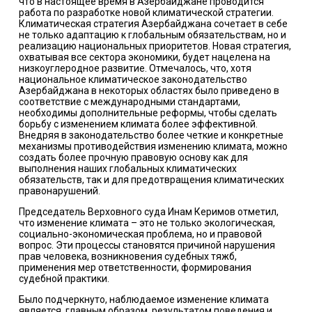
что в настоящее время в Азербайджане проводится
работа по разработке новой климатической стратегии.
Климатическая стратегия Азербайджана сочетает в себе
не только адаптацию к глобальным обязательствам, но и
реализацию национальных приоритетов. Новая стратегия,
охватывая все сектора экономики, будет нацелена на
низкоуглеродное развитие. Отмечалось, что, хотя
национальное климатическое законодательство
Азербайджана в некоторых областях было приведено в
соответствие с международными стандартами,
необходимы дополнительные реформы, чтобы сделать
борьбу с изменением климата более эффективной.
Внедряя в законодательство более четкие и конкретные
механизмы противодействия изменению климата, можно
создать более прочную правовую основу как для
выполнения наших глобальных климатических
обязательств, так и для предотвращения климатических
правонарушений.
Председатель Верховного суда Инам Керимов отметил,
что изменение климата – это не только экологическая,
социально-экономическая проблема, но и правовой
вопрос. Эти процессы становятся причиной нарушения
прав человека, возникновения судебных тяжб,
применения мер ответственности, формирования
судебной практики.
Было подчеркнуто, наблюдаемое изменение климата
является, главным образом, результатом поведения и