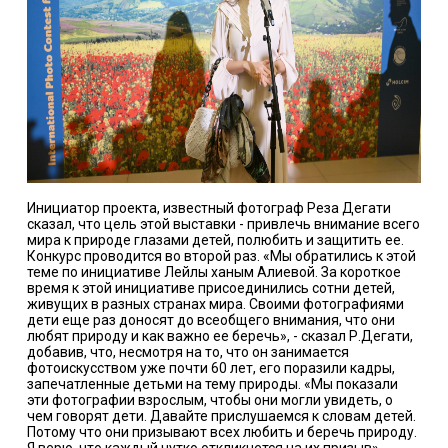
Инициатор проекта, известный фотограф Реза Дегати
сказал, что цель этой выставки - привлечь внимание всего
мира к природе глазами детей, полюбить и защитить ее.
Конкурс проводится во второй раз. «Мы обратились к этой
теме по инициативе Лейлы ханым Алиевой. За короткое
время к этой инициативе присоединились сотни детей,
живущих в разных странах мира. Своими фотографиями
дети еще раз доносят до всеобщего внимания, что они
любят природу и как важно ее беречь», - сказал Р.Дегати,
добавив, что, несмотря на то, что он занимается
фотоискусством уже почти 60 лет, его поразили кадры,
запечатленные детьми на тему природы. «Мы показали
эти фотографии взрослым, чтобы они могли увидеть, о
чем говорят дети. Давайте прислушаемся к словам детей.
Потому что они призывают всех любить и беречь природу.
Я верю, что каждый чутко откликнется на их призыв», -