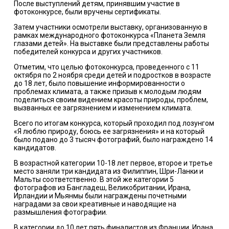
После выступлений детям, принявшим участие в
фотоконкурсе, были вручены сертификаты.
Затем участники осмотрели выставку, организованную в
рамках международного фотоконкурса «Планета Земля
глазами детей». На выставке были представлены работы
победителей конкурса и других участников.
Отметим, что целью фотоконкурса, проведенного с 11
октября по 2 ноября среди детей и подростков в возрасте
до 18 лет, было повышение информированности о
проблемах климата, а также призыв к молодым людям
поделиться своим видением красоты природы, проблем,
вызванных ее загрязнением и изменением климата.
Всего по итогам конкурса, который проходил под лозунгом
«Я люблю природу, боюсь ее загрязнения» и на который
было подано до 3 тысяч фотографий, было награждено 14
кандидатов.
В возрастной категории 10-18 лет первое, второе и третье
место заняли три кандидата из Филиппин, Шри-Ланки и
Мальты соответственно. В этой же категории 5
фотографов из Бангладеш, Великобритании, Ирана,
Ирландии и Мьянмы были награждены почетными
наградами за свои креативные и наводящие на
размышления фотографии.
В категории до 10 лет пять финалистов из Франции, Ирана,