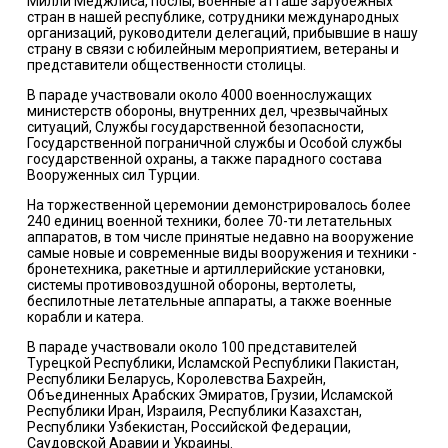
Милли Меджлиса, послы, военные атташе зарубежных
стран в нашей республике, сотрудники международных
организаций, руководители делегаций, прибывшие в нашу
страну в связи с юбилейным мероприятием, ветераны и
представители общественности столицы.
В параде участвовали около 4000 военнослужащих
министерств обороны, внутренних дел, чрезвычайных
ситуаций, Службы государственной безопасности,
Государственной пограничной службы и Особой службы
государственной охраны, а также парадного состава
Вооруженных сил Турции.
На торжественной церемонии демонстрировалось более
240 единиц военной техники, более 70-ти летательных
аппаратов, в том числе принятые недавно на вооружение
самые новые и современные виды вооружения и техники -
бронетехника, ракетные и артиллерийские установки,
системы противовоздушной обороны, вертолеты,
беспилотные летательные аппараты, а также военные
корабли и катера.
В параде участвовали около 100 представителей
Турецкой Республики, Исламской Республики Пакистан,
Республики Беларусь, Королевства Бахрейн,
Объединенных Арабских Эмиратов, Грузии, Исламской
Республики Иран, Израиля, Республики Казахстан,
Республики Узбекистан, Российской Федерации,
Саудовской Аравии и Украины.