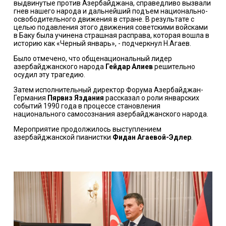
выдвинутые против Азербайджана, справедливо вызвали
гнев нашего народа и дальнейший подъем национально-
освободительного движения в стране. В результате с
целью подавления этого движения советскими войсками
в Баку была учинена страшная расправа, которая вошла в
историю как «Черный январь», - подчеркнул Н.Агаев.
Было отмечено, что общенациональный лидер
азербайджанского народа
Гейдар Алиев
решительно
осудил эту трагедию.
Затем исполнительный директор Форума Азербайджан-
Германия
Пярвиз Яздания
рассказал о роли январских
событий 1990 года в процессе становления
национального самосознания азербайджанского народа.
Мероприятие продолжилось выступлением
азербайджанской пианистки
Фидан Агаевой-Эдлер
.