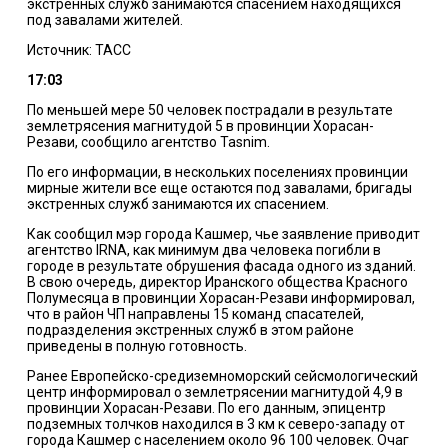
экстренных служб занимаются спасением находящихся
под завалами жителей.
Источник: ТАСС
17:03
По меньшей мере 50 человек пострадали в результате
землетрясения магнитудой 5 в провинции Хорасан-
Резави, сообщило агентство Tasnim.
По его информации, в нескольких поселениях провинции
мирные жители все еще остаются под завалами, бригады
экстренных служб занимаются их спасением.
Как сообщил мэр города Кашмер, чье заявление приводит
агентство IRNA, как минимум два человека погибли в
городе в результате обрушения фасада одного из зданий.
В свою очередь, директор Иранского общества Красного
Полумесяца в провинции Хорасан-Резави информировал,
что в район ЧП направлены 15 команд спасателей,
подразделения экстренных служб в этом районе
приведены в полную готовность.
Ранее Европейско-средиземноморский сейсмологический
центр информировал о землетрясении магнитудой 4,9 в
провинции Хорасан-Резави. По его данным, эпицентр
подземных толчков находился в 3 км к северо-западу от
города Кашмер с населением около 96 100 человек. Очаг