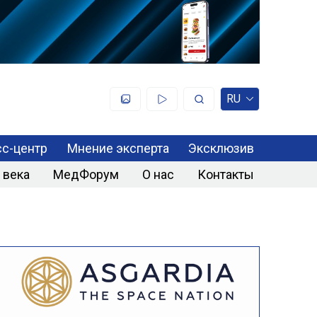
RU
с-центр
Мнение эксперта
Эксклюзив
 века
МедФорум
О нас
Контакты