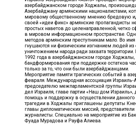
азербайджанском городе Ходжалы, произошедше
Азербайджану армянскими националистами, кот
мировому общественному мнению бредовую иде
своей «идеи фикс» армянские пропагандисты н
простых наветов до целенаправленной, четко 
в мировом информационном пространстве. Одна
методов армянским преступникам мало. Во имя
гнушаются ни физическим изгнанием людей из 
уничтожением народа ради захвата территории. 
1992 года в азербайджанском городе Ходжалы,
бандформирования при поддержке остатков час
только за то, что они были азербайджанцами.
Мероприятие памяти трагических событий в аз
февраля. Международная ассоциация Израиль-
председателю межпарламентской группы Изра
дел Израиля, главе партии «Наш дом Израиль»,
помощь и поддержку в осуществлении данного
трагедии в Ходжалы приглашены депутаты Кнес
главы дипломатических миссий, представители
журналисты. Специально на мероприятие из Ба
Фуада Мурадова и Рауфа Алиева.