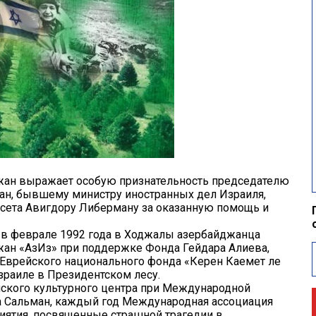
ан выражает особую признательность председателю
н, бывшему министру иностранных дел Израиля,
ссета Авигдору Либерману за оказанную помощь и
 в феврале 1992 года в Ходжалы азербайджанца
ан «АзИз» при поддержке Фонда Гейдара Алиева,
и Еврейского национального фонда «Керен Каемет ле
зраиле в Президентском лесу.
ского культурного центра при Международной
а Сальман, каждый год Международная ассоциация
ятия, посвященные страшной трагедии в