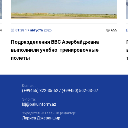
4
01:28 17 августа 2025
655
Подразделения ВВС Азербайджана
выполнили учебно-тренировочные
полеты
Контакт:
(+99455) 322-35-52
/
(+99450) 502-03-07
Э-почта:
ldj@bakuinform.az
Учредитель и Главный редактор:
Лариса Джеваншир