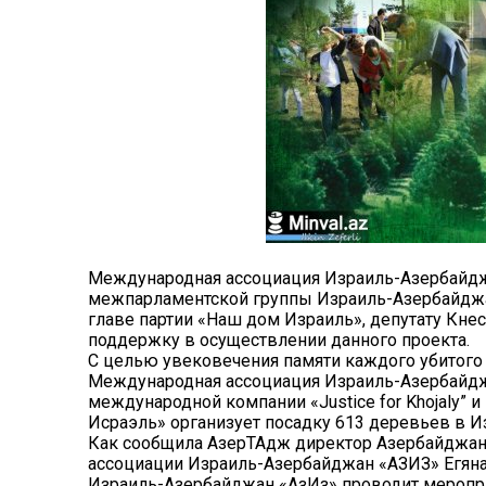
Международная ассоциация Израиль-Азербайдж
межпарламентской группы Израиль-Азербайджа
главе партии «Наш дом Израиль», депутату Кне
поддержку в осуществлении данного проекта.
С целью увековечения памяти каждого убитого
Международная ассоциация Израиль-Азербайдж
международной компании «Justice for Khojaly” 
Исраэль» организует посадку 613 деревьев в И
Как сообщила АзерТАдж директор Азербайджан
ассоциации Израиль-Азербайджан «АЗИЗ» Егян
Израиль-Азербайджан «АзИз» проводит меропри