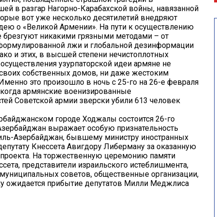
й в разгар Нагорно-Карабахской войны, навязанной
орые вот уже несколько десятилетий внедряют
ю о «Великой Армении». На пути к осуществлению
е брезгуют никакими грязными методами – от
сформулированной лжи и глобальной дезинформации
ко и этих, в высшей степени нечистоплотных
 осуществления узурпаторской идеи армяне не
своих собственных домов, ни даже жестоким
Именно это произошло в ночь с 25-го на 26-е февраля
 когда армянские военизированные
тей Советской армии зверски убили 613 человек
ербайджанском городе Ходжалы состоится 26-го
Азербайджан выражает особую признательность
иль-Азербайджан, бывшему министру иностранных
 депутату Кнессета Авигдору Либерману за оказанную
 проекта. На торжественную церемонию памяти
сета, представители израильского истеблишмента,
 муниципальных советов, общественные организации,
ку ожидается прибытие депутатов Милли Меджлиса