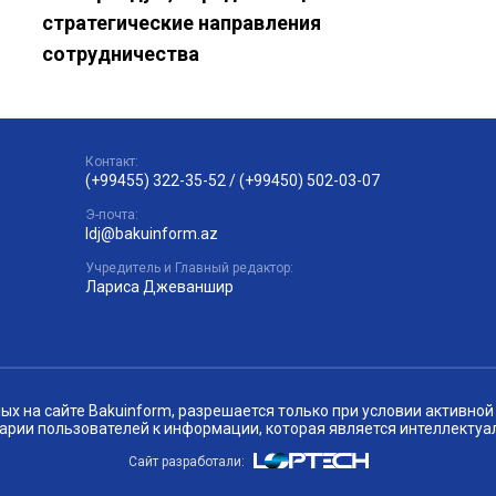
стратегические направления
сотрудничества
Контакт:
(+99455) 322-35-52
/
(+99450) 502-03-07
Э-почта:
ldj@bakuinform.az
Учредитель и Главный редактор:
Лариса Джеваншир
 на сайте Bakuinform, разрешается только при условии активной 
арии пользователей к информации, которая является интеллектуа
Сайт разработали: