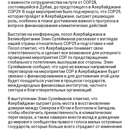
о важности сотрудничества на пути от COP28,
состоявшейся в Дубае, до предстоящего в Азербайджане
COP29. В ходе мероприятия было подчеркнуто, что COP29,
которая пройдет в Азербайджане, сыграет решающую
роль, особенно в плане достижения важного прогресса в
вопросе финансирования климатических действий.
Выступая на конференции, посол Азербайджана в
Великобритании Элин Сулейманов рассказал о взглядах
нашей страны относительно COP29 и подготовке к ней.
Посол отметил, что Азербайджан понимает свою
ответственность и сделает все возможное для успешного
проведения мероприятия COP по предотвращению
глобального потепления, выслушав все стороны. Элин
Сулейманов сообщил, что одно из важных направлений
переговоров на мероприятии СОР в Азербайджане будет
связано с финансированием и для достижения этой цели
будет поощряться участие в процессе государств,
международных финансовых институтов, частного
сектора и благотворительных организаций.
В выступлении Элин Сулейманов отметил, что
Азербайджан сыграет роль моста в восстановлении
доверия между Севером и Югом и Востоком и Западом,
чтобы обеспечить преемственность в климатических
переговорах, а также намерен внести вклад в доведении
до мирового сообщества правого голоса малых островных
государств, которые больше всего страдают от изменения