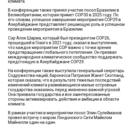
климата.
В конференции также принял участие посол Бразилии в
Великобритании, которая примет COP30 в 2025 году. По
его словам, успешное завершение мероприятия COP29 в
Азербайджане представляет решающую роль в успешном
проведении мероприятия в Бразилии.
Сэр Алок Шарма, который был президентом COP26,
прошедшей в Глазго в 2021 году, сказал в выступлении,
что каждое мероприятие COP важно с точки зрения
предотвращения глобального потепления. Он призвал
международное климатическое сообщество поддержать
предстоящую в Азербайджане COP29.
На конференции также выступила генеральный секретарь
Содружества наций, баронесса Патрисия Жанет Скотланд,
которая сказала, что в результате тяжелых последствий
изменений климата развивающиеся малые островные
государства оказались перед жизненно важной угрозой.
Она призвала государства и все заинтересованные
стороны активизировать действия и амбиции в области
климата.
В рамках участия в мероприятии посол Элин Сулейманов
провел встречу с мэром Лондонского Сити Майклом
Майнелли один на один.