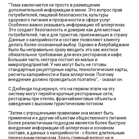
"Тема заключается не просто в размещении
дополнительной информации в меню. Это вопрос прав
потребителей, пищевой безопасности, культуры
здорового питания и прозрачности в сфере услуг.
Особенно важно указывать информацию об аллергенах.
Это создает безопасность и доверие как для местных
потребителей, так и для туристов, приезжающих в страну.
Данные о калорийности и составе позволяют клиенту
делать более осознанный выбор. Однако в Азербайджане
было бы неправильно сразу вводить это как жесткое
обязательное требование для всех ресторанов и кафе.
Большая часть сектора состоит из малых и
микропредприятий. У них могут быть не готовы
стандартные рецептурные карты, технологические карты,
расчеты калорийности и база аллергенов. Поэтому
внедрение должно проводиться поэтапно", - сказал он.
С.Дюбенди подчеркнул, что на первом этапе на эту
систему могут перейти крупные ресторанные сети,
рестораны при отелях, франчайзинговые объекты и
заведения с высоким туристическим потоком.
"Затем с упрощенными правилами она может быть
применена и к другим объектам общественного питания.
Более реалистичным подходом является более быстрое
внедрение информации об аллергенах и основном
составе, а данных о калорийности - с более длительным
переходным периодом. Здесь главный вопрос не в