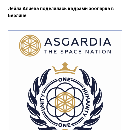
Лейла Алиева поделилась кадрами зоопарка в
Берлине