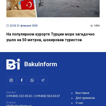
22:02 21 февраля 2023
1696
На популярном курорте Турции море загадочно
ушло на 50 метров, шокировав туристов
BakuInform
Контакт:
Выставки
(+99455) 322-35-52
/
(+99450) 502-03-07
Для гурманов
Э-почта:
О нас