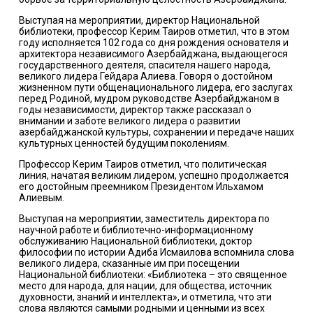
Выступая на мероприятии, директор Национальной
библиотеки, профессор Керим Таиров отметил, что в этом
году исполняется 102 года со дня рождения основателя и
архитектора независимого Азербайджана, выдающегося
государственного деятеля, спасителя нашего народа,
великого лидера Гейдара Алиева. Говоря о достойном
жизненном пути общенационального лидера, его заслугах
перед Родиной, мудром руководстве Азербайджаном в
годы независимости, директор также рассказал о
внимании и заботе великого лидера о развитии
азербайджанской культуры, сохранении и передаче наших
культурных ценностей будущим поколениям.
Профессор Керим Таиров отметил, что политическая
линия, начатая великим лидером, успешно продолжается
его достойным преемником Президентом Ильхамом
Алиевым.
Выступая на мероприятии, заместитель директора по
научной работе и библиотечно-информационному
обслуживанию Национальной библиотеки, доктор
философии по истории Адиба Исмаилова вспомнила слова
великого лидера, сказанные им при посещении
Национальной библиотеки: «Библиотека – это священное
место для народа, для нации, для общества, источник
духовности, знаний и интеллекта», и отметила, что эти
слова являются самыми родными и ценными из всех