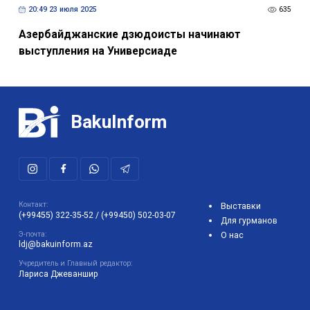
20:49 23 июля 2025
635
Азербайджанские дзюдоисты начинают
выступления на Универсиаде
BakuInform
Контакт:
Выставки
(+99455) 322-35-52
/
(+99450) 502-03-07
Для гурманов
Э-почта:
О нас
ldj@bakuinform.az
Учредитель и Главный редактор:
Лариса Джеваншир