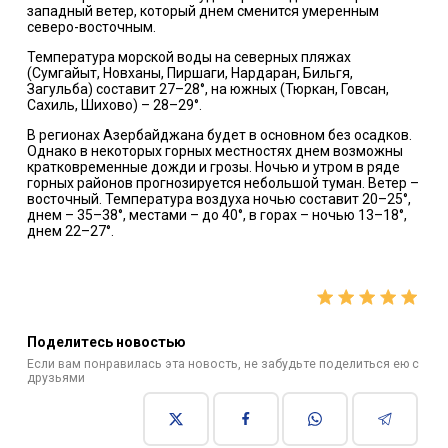
западный ветер, который днем сменится умеренным
северо-восточным.
Температура морской воды на северных пляжах
(Сумгайыт, Новханы, Пиршаги, Нардаран, Бильгя,
Загульба) составит 27–28°, на южных (Тюркан, Говсан,
Сахиль, Шихово) – 28–29°.
В регионах Азербайджана будет в основном без осадков.
Однако в некоторых горных местностях днем возможны
кратковременные дожди и грозы. Ночью и утром в ряде
горных районов прогнозируется небольшой туман. Ветер –
восточный. Температура воздуха ночью составит 20–25°,
днем – 35–38°, местами – до 40°, в горах – ночью 13–18°,
днем 22–27°.
Поделитесь новостью
Если вам понравилась эта новость, не забудьте поделиться ею с
друзьями