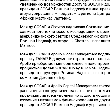
увеличению возможностей доступа SOCAR к дол
президент SOCAR Ровшан Наджаф и вице-прези
структурированным кредитам в регионе Центра
Африки Мартинас Салтенис.
Между SOCAR и Chevron подписано Соглашение 
совместного технического исследования с цел
азербайджанского сектора Среднекаспийского 
Ровшан Наджаф, со стороны Chevron - исполни
Магнесс.
Между SOCAR и Apollo Global Management подп
проекту TANAP. В документе отражены стратеги
Apollo приобретает миноритарные и неконтрол
процентной долей SOCAR Turkey в TANAP. Подп
президент структуры Ровшан Наджаф, со сторон
компании Джонатан Бар.
Между SOCAR и Apollo Capital Management так
расширению сотрудничества в сфере энергетич
предусматривается увеличение существующего 
изучение механизмов финансирования по други
президент SOCAR Ровшан Наджаф и управляющий