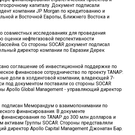
госрочному капиталу. Документ подписали
дент компании JP Morgan по кредитованию и
льной и Восточной Европы, Ближнего Востока и
о совместных исследованиях для проведения
ью оценки нефтегазовой перспективности
бассейна. Со стороны SOCAR документ подписал
тельный директор компании по Евразии Дерек
исано соглашение об инвестиционной поддержке по
ческое финансовое сотрудничество по проекту TANAP:
ьные доли в холдинговой компании, владеющей 7-
иси под документом поставили со стороны SOCAR
ы Apollo Global Management - управляющий директор
же подписан Меморандум о взаимопонимании по
еского финансирования. В документе
финансирования по TANAP до 300 млн долларов и
м активам Группы SOCAR. Стороны представляли
 директор Apollo Capital Management Джонатан Бар.