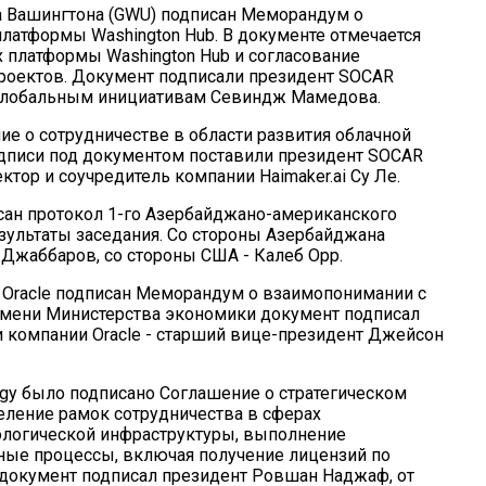
 Вашингтона (GWU) подписан Меморандум о
латформы Washington Hub. В документе отмечается
 платформы Washington Hub и согласование
роектов. Документ подписали президент SOCAR
 глобальным инициативам Севиндж Мамедова.
ие о сотрудничестве в области развития облачной
одписи под документом поставили президент SOCAR
ор и соучредитель компании Haimaker.ai Су Ле.
ан протокол 1-го Азербайджано-американского
зультаты заседания. Со стороны Азербайджана
Джаббаров, со стороны США - Калеб Орр.
Oracle подписан Меморандум о взаимопонимании с
имени Министерства экономики документ подписал
 компании Oracle - старший вице-президент Джейсон
gy было подписано Соглашение о стратегическом
еление рамок сотрудничества в сферах
нологической инфраструктуры, выполнение
ные процессы, включая получение лицензий по
 документ подписал президент Ровшан Наджаф, от