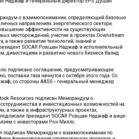
ан Наджаф и генеральный директор EPS Душан
орандум о взаимопонимании, определяющий базовые
личных направлениях энергетического сектора.
 повышение эффективности на существующих
вых месторождений, участие в проектах Downstream
, а также развитие технологий, знаний и
 президент SOCAR Ровшан Наджаф и исполнительный
ям, дивестициям и развитию нового бизнеса Валид
ыло подписано соглашение, предусматривающее
, поставки газа начнутся с октября этого года. Со
жаф, со стороны AASS - генеральный менеджер
ock Resources подписан Меморандум о
сотрудничества и инвестиционных возможностей на
, а также в инфраструктурных проектах,
подписали президент SOCAR Ровшан Наджаф и вице-
вязям с инвесторами Рон Миллс.
an подписан Меморандум о взаимопонимании по
фере финансирования стратегических проектов и