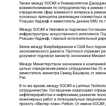
Также между SOCAR и Университетом Джорджа
взаимопонимании по сотрудничеству в рамках п
определение сфер взаимного интереса в рамках
основных принципов реализации совместных п
Ровшан Наджаф и заместитель декана GWU по
Между SOCAR и Haimaker.ai подписано Соглашен
инфраструктуры искусственного интеллекта. П
Ровшан Наджаф, главный исполнительный директ
Затем между Азербайджаном и США был подпис
экономического диалога. Протокол отражает ре
документ подписал министр экономики Микаил 
Между Министерством экономики и компанией 
целью определения рамок сотрудничества. От 
заместитель министра Самед Баширли, от имени
Рис.
В то же время, между SOCAR и Lummus Technolo
сотрудничестве. Соглашение охватывает опред
нефтепереработки и нефтехимии, развитие тех
инженерных работ и потенциальные лицензион
проекту «Мастер-план» Petkim. От имени SOCAR