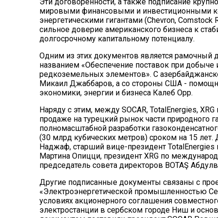
Эти договоренности, а также подписание кру
мировыми финансовыми и инвестиционными корп
энергетическими гигантами (Chevron, Comstock 
сильное доверие американского бизнеса к ста
долгосрочному капитальному потенциалу.
Одним из этих документов является рамочный
названием «Обеспечение поставок при добыче 
редкоземельных элементов». С азербайджанск
Микаил Джаббаров, а со стороны США - помощн
экономики, энергии и бизнеса Калеб Орр.
Наряду с этим, между SOCAR, TotalEnergies, XR
продаже на турецкий рынок части природного г
полномасштабной разработки газоконденсатног
(30 млрд кубических метров) сроком на 15 лет
Наджаф, старший вице-президент TotalEnergies
Мартина Опицци, президент XRG по международ
председатель совета директоров BOTAŞ Абдулв
Другие подписанные документы связаны с прое
«Электроэнергетической промышленностью Сер
условиях акционерного соглашения совместного
электростанции в сербском городе Ниш и осно