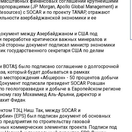
пномасштабных финансовых соглашений крупнейшими
орациями (JP Morgan, Apollo Global Management) и
Resources) с SOCAR и по проекту TANAP, отражают
бильности азербайджанской экономики и ее
 документ между Азербайджаном и США под
и переработке критически важных минералов и
ой стороны документ подписал министр экономики
ик государственного секретаря США по делам
G и BOTAŞ было подписано соглашение о долгосрочной
аза, который будет добываться в рамках
о месторождения «Абшерон» - 50 процентов добычи
. Документ подписали президент SOCAR Ровшан
 по геологоразведке и добыче в Европейском регионе
ному газу Мохаммед Аль-Арьяни, директор и
ахит Фидан.
ктом ТЭЦ Ниш. Так, между SOCAR и
бии» (EPS) был подписан документ об основных
 предприятия по строительству газовой
вных коммерческих элементах проекта. Подписи под