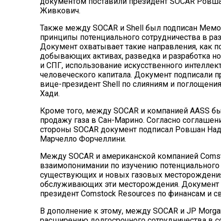
документом поставили президент SOCAR Ровш
Живкович.
Также между SOCAR и Shell был подписан Мем
принципы потенциального сотрудничества в раз
Документ охватывает такие направления, как
добывающих активах, разведка и разработка но
и СПГ, использование искусственного интеллекта
человеческого капитала. Документ подписали
вице-президент Shell по слияниям и поглощени
Хади.
Кроме того, между SOCAR и компанией AASS б
продажу газа в Сан-Марино. Согласно соглашению
стороны SOCAR документ подписал Ровшан Над
Марчелло Форчеллини.
Между SOCAR и американской компанией Comst
взаимопонимании по изучению потенциального 
существующих и новых газовых месторождениях
обслуживающих эти месторождения. Документ 
президент Comstock Resources по финансам и с
В дополнение к этому, между SOCAR и JP Morg
расширению долгосрочного сотрудничества в с