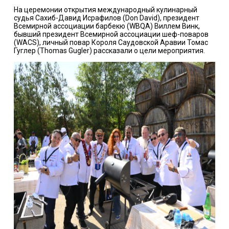
На церемонии открытия международный кулинарный
судья Сахиб-Давид Исрафилов (Don David), президент
Всемирной ассоциации барбекю (WBQA) Виллем Винк,
бывший президент Всемирной ассоциации шеф-поваров
(WACS), личный повар Короля Саудовской Аравии Томас
Гуглер (Thomas Gugler) рассказали о цели мероприятия.