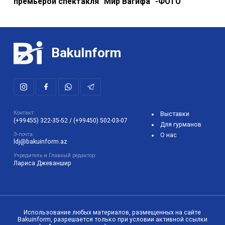
премьерой спектакля "Мир Вагифа" -ФОТО
BakuInform
Контакт:
Выставки
(+99455) 322-35-52
/
(+99450) 502-03-07
Для гурманов
Э-почта:
О нас
ldj@bakuinform.az
Учредитель и Главный редактор:
Лариса Джеваншир
Использование любых материалов, размещенных на сайте
Bakuinform, разрешается только при условии активной ссылки